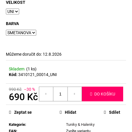
č
VELIKOST
u
j
e
BARVA
m
e
Můžeme doručit do:
12.8.2026
Skladem
(1 ks)
Kód:
3410121_00014_UNI
990 Kč
–30 %
690 Kč
DO KOŠÍKU
Měrná
cena:
Zeptat se
Hlídat
Sdílet
Kategorie
:
Tuniky & Halenky
EAN
:
Zvolte variantu