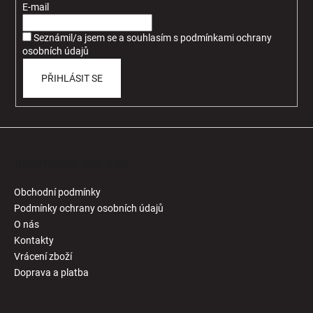
t
E-mail
í
Seznámil/a jsem se a souhlasím
s
podmínkami ochrany
osobních údajů
PŘIHLÁSIT SE
Informace pro Vás
Obchodní podmínky
Podmínky ochrany osobních údajů
O nás
Kontakty
Vrácení zboží
Doprava a platba