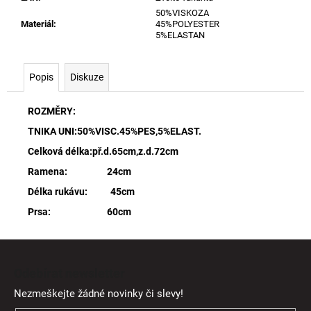
50%VISKOZA
Materiál
:
45%POLYESTER
5%ELASTAN
Popis
Diskuze
ROZMĚRY:
TNIKA UNI:50%VISC.45%PES,5%ELAST.
Celková délka:př.d.65cm,z.d.72cm
Ramena: 24cm
Délka rukávu: 45cm
Prsa: 60cm
Z
á
Odebírat newsletter
p
Nezmeškejte žádné novinky či slevy!
a