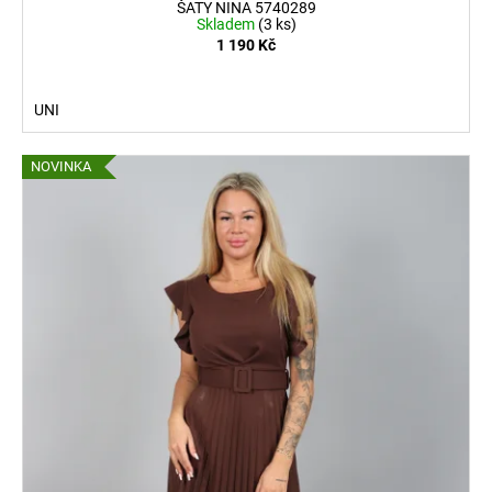
ŠATY NINA 5740289
Skladem
(3 ks)
1 190 Kč
UNI
NOVINKA