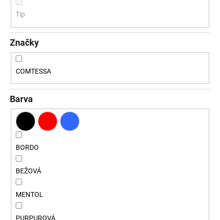
a
Tip
j
í
Značky
t
?
COMTESSA
Barva
HLEDAT
BORDO
D
o
BEŽOVÁ
p
o
MENTOL
r
u
PURPUROVÁ