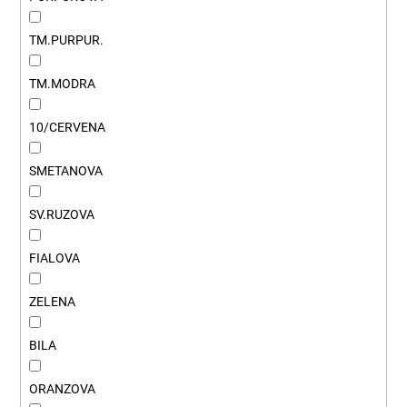
č
u
j
TM.PURPUR.
e
m
TM.MODRA
e
10/CERVENA
SMETANOVA
SV.RUZOVA
FIALOVA
ZELENA
BILA
ORANZOVA