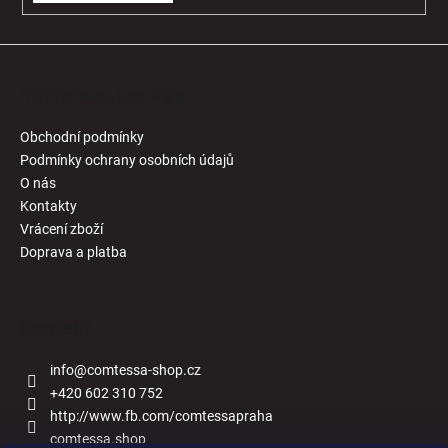
i
s
u
Informace pro Vás
Obchodní podmínky
Podmínky ochrany osobních údajů
O nás
Kontakty
Vrácení zboží
Doprava a platba
Kontakt
info
@
comtessa-shop.cz
+420 602 310 752
http://www.fb.com/comtessapraha
comtessa.shop