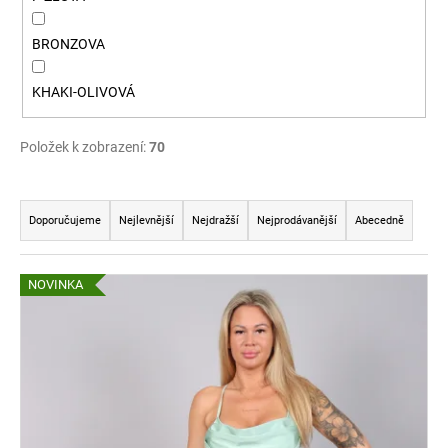
BRONZOVA
KHAKI-OLIVOVÁ
Položek k zobrazení:
70
Ř
a
Doporučujeme
Nejlevnější
Nejdražší
Nejprodávanější
Abecedně
z
e
V
NOVINKA
n
ý
í
p
p
i
r
s
o
p
d
r