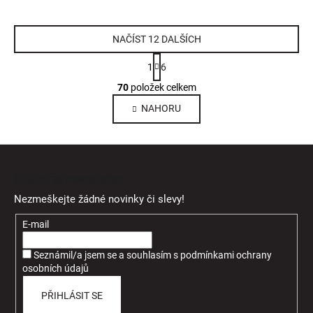
NAČÍST 12 DALŠÍCH
S
1
6
t
O
r
70
položek celkem
v
á
NAHORU
l
n
k
á
o
d
Z
v
a
á
á
c
Odebírat newsletter
n
p
í
í
Nezmeškejte žádné novinky či slevy!
p
a
r
t
E-mail
v
í
k
Seznámil/a jsem se a souhlasím
s
podmínkami ochrany
y
osobních údajů
v
ý
PŘIHLÁSIT SE
p