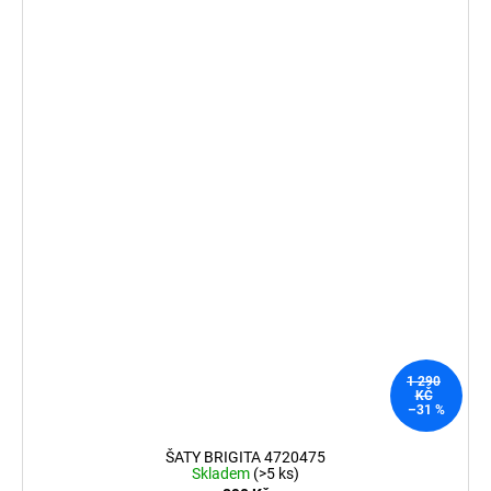
1 290
KČ
–31 %
ŠATY BRIGITA 4720475
Skladem
(>5 ks)