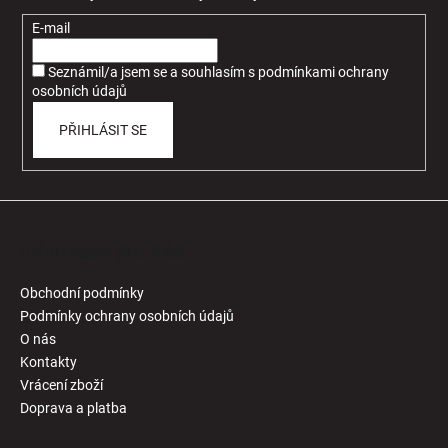
a
a
t
E-mail
j
í
í
Seznámil/a jsem se a souhlasím
s
podmínkami ochrany
osobních údajů
t
?
PŘIHLÁSIT SE
HLEDAT
Informace pro Vás
Obchodní podmínky
D
Podmínky ochrany osobních údajů
o
O nás
p
Kontakty
o
Vrácení zboží
r
Doprava a platba
u