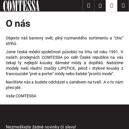
K
Přejít
Hledat
Nákup
M
Přihlášení
na
o
obsah
Zpět
Zpět
košík
š
O nás
í
C
k
o
Objevte náš barevny svět, plný rozmanitého sortimentu a "chic"
střihů.
p
Jsme česká módní společnost působící na trhu od roku 1991. V
o
našich prodejnách COMTESSA po celé České republice na vás
t
čekají ty nejlepší kousky dámské módy a doplňků. Nabízíme
ř
modely naší vlastní značky LIPSTICK, jakož i stylové kousky z
francouzské "pret-a-porter" módy nebo italské "pronto mode".
e
Navštivte nás a budete odcházet s úsměvem na tváři. A o to nám
b
přeci jde.
u
Vaše COMTESSA
j
e
Z
t
á
Odebírat newsletter
e
p
Nezmeškejte žádné novinky či slevy!
n