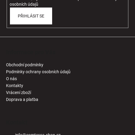
r
osobních údajů
v
k
PŘIHLÁSIT SE
y
v
ý
p
i
Informace pro Vás
s
u
Obchodní podmínky
Podmínky ochrany osobních údajů
O nás
Kontakty
Vrácení zboží
Doprava a platba
Kontakt