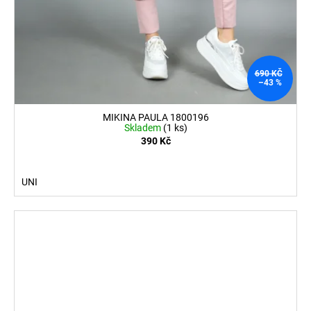
690 KČ
–43 %
MIKINA PAULA 1800196
Skladem
(1 ks)
390 Kč
UNI