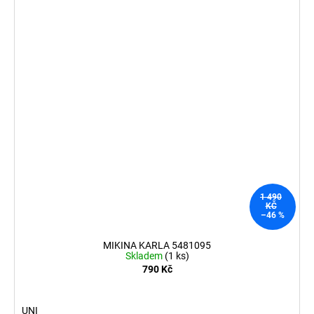
1 490
KČ
–46 %
MIKINA KARLA 5481095
Skladem
(1 ks)
790 Kč
UNI