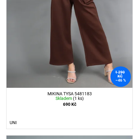
1 290
KČ
–46 %
MIKINA TYSA 5481183
Skladem
(1 ks)
690 Kč
UNI