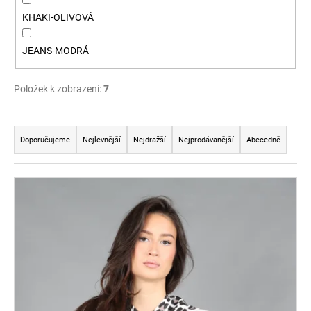
č
u
KHAKI-OLIVOVÁ
j
e
JEANS-MODRÁ
m
e
Položek k zobrazení:
7
Ř
a
Doporučujeme
Nejlevnější
Nejdražší
Nejprodávanější
Abecedně
z
e
V
n
ý
í
p
p
i
r
s
o
p
d
r
u