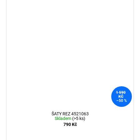
1 590
KČ
–50 %
ŠATY REZ 4521063
Skladem
(>5 ks)
790 Kč