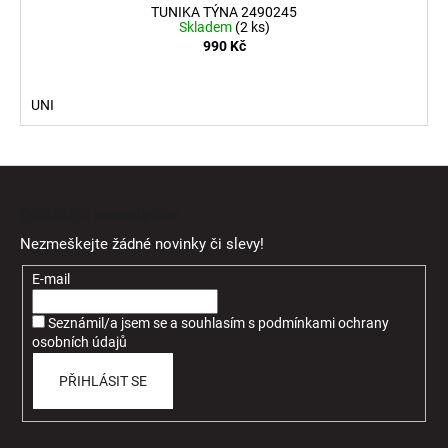
TUNIKA TÝNA 2490245
Skladem
(2 ks)
990 Kč
UNI
Z
á
Odebírat newsletter
p
Nezmeškejte žádné novinky či slevy!
a
t
E-mail
í
Seznámil/a jsem se a souhlasím
s
podmínkami ochrany
osobních údajů
PŘIHLÁSIT SE