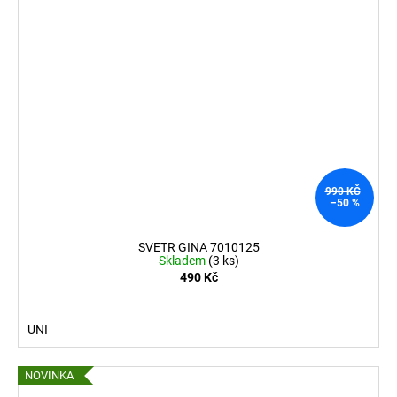
990 KČ
–50 %
SVETR GINA 7010125
Skladem
(3 ks)
490 Kč
UNI
NOVINKA