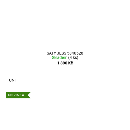
č
d
u
n
j
e
é
m
e
💛
ŠATY JESS 5840528
Skladem
(4 ks)
1 890 Kč
UNI
NOVINKA