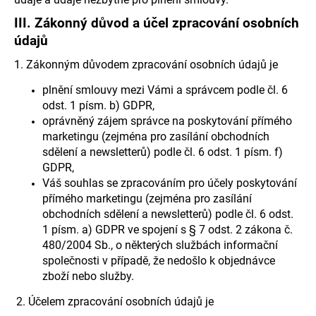
č
u
III.
Zákonný důvod a účel zpracování osobních
j
údajů
e
m
1. Zákonným důvodem zpracování osobních údajů je
e
plnění smlouvy mezi Vámi a správcem podle čl. 6
odst. 1 písm. b) GDPR,
oprávněný zájem správce na poskytování přímého
marketingu (zejména pro zasílání obchodních
sdělení a newsletterů) podle čl. 6 odst. 1 písm. f)
GDPR,
Váš souhlas se zpracováním pro účely poskytování
přímého marketingu (zejména pro zasílání
obchodních sdělení a newsletterů) podle čl. 6 odst.
1 písm. a) GDPR ve spojení s § 7 odst. 2 zákona č.
480/2004 Sb., o některých službách informační
společnosti v případě, že nedošlo k objednávce
zboží nebo služby.
2. Účelem zpracování osobních údajů je