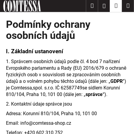
K
Přejít
Hledat
Nákup
M
Přihlášení
na
o
obsah
Zpět
Zpět
košík
š
Podmínky ochrany
í
C
osobních údajů
k
o
p
I.
Základní ustanovení
o
1. Správcem osobních údajů podle čl. 4 bod 7 nařízení
t
Evropského parlamentu a Rady (EU) 2016/679 o ochraně
ř
fyzických osob v souvislosti se zpracováním osobních
e
údajů a o volném pohybu těchto údajů (dále jen: „
GDPR
”)
b
je Comtessa,spol. s.r.o. IČ 62587749se sídlem Korunní
u
810/104, Praha 10, 101 00 (dále jen: „
správce
“).
j
2. Kontaktní údaje správce jsou
e
Adresa: Korunní 810/104, Praha 10, 101 00
t
Email: info@comtessa-shop.cz
e
Telefon: +420 602 310 752
n