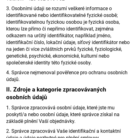
a
3. Osobními údaji se rozumí veškeré informace o
j
identifikované nebo identifikovatelné fyzické osobě;
identifikovatelnou fyzickou osobou je fyzická osoba,
í
kterou lze přímo či nepřímo identifikovat, zejména
t
odkazem na určitý identifikátor, například jméno,
?
identifikační číslo, lokační údaje, síťový identifikátor nebo
na jeden či více zvláštních prvků fyzické, fyziologické,
genetické, psychické, ekonomické, kulturní nebo
společenské identity této fyzické osoby.
HLEDAT
4. Správce nejmenoval pověřence pro ochranu osobních
údajů.
II.
Zdroje a kategorie zpracovávaných
osobních údajů
D
o
1. Správce zpracovává osobní údaje, které jste mu
p
poskytl/a nebo osobní údaje, které správce získal na
o
základě plnění Vaší objednávky.
r
2. Správce zpracovává Vaše identifikační a kontaktní
u
údaje a údaje nezbytné pro plnění smlouvy.