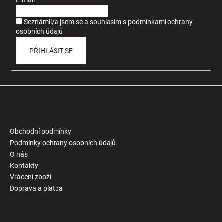
t
E-mail
í
Seznámil/a jsem se a souhlasím
s
podmínkami ochrany
osobních údajů
PŘIHLÁSIT SE
Informace pro Vás
Obchodní podmínky
Podmínky ochrany osobních údajů
O nás
Kontakty
Vrácení zboží
Doprava a platba