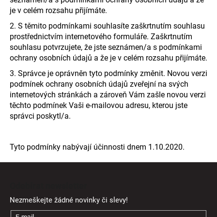
je v celém rozsahu přijímáte.
2. S těmito podmínkami souhlasíte zaškrtnutím souhlasu
prostřednictvím internetového formuláře. Zaškrtnutím
souhlasu potvrzujete, že jste seznámen/a s podmínkami
ochrany osobních údajů a že je v celém rozsahu přijímáte.
3. Správce je oprávněn tyto podmínky změnit. Novou verzi
podmínek ochrany osobních údajů zveřejní na svých
internetových stránkách a zároveň Vám zašle novou verzi
těchto podmínek Vaši e-mailovou adresu, kterou jste
správci poskytl/a.
Tyto podmínky nabývají účinnosti dnem 1.10.2020.
Z
á
Odebírat newsletter
p
Nezmeškejte žádné novinky či slevy!
a