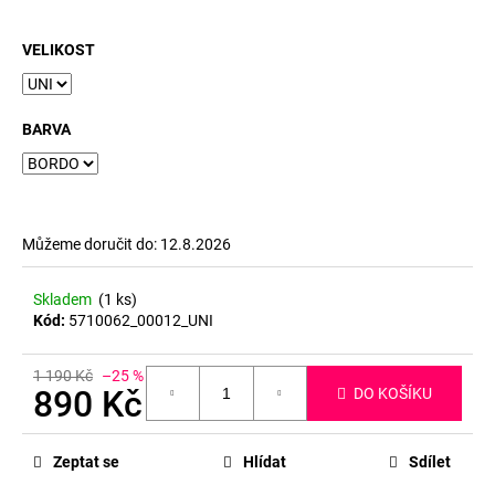
č
u
j
VELIKOST
e
m
e
BARVA
Můžeme doručit do:
12.8.2026
Skladem
(1 ks)
Kód:
5710062_00012_UNI
1 190 Kč
–25 %
890 Kč
DO KOŠÍKU
Měrná
cena:
Zeptat se
Hlídat
Sdílet