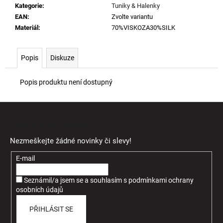
Kategorie
:
Tuniky & Halenky
EAN
:
Zvolte variantu
Materiál
:
70%VISKOZA30%SILK
Popis
Diskuze
Popis produktu není dostupný
Z
á
Odebírat newsletter
p
Nezmeškejte žádné novinky či slevy!
a
t
E-mail
í
Seznámil/a jsem se a souhlasím
s
podmínkami ochrany
osobních údajů
PŘIHLÁSIT SE