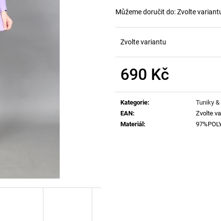
Můžeme doručit do:
Zvolte variant
Zvolte variantu
690 Kč
Měrná
cena:
Kategorie
:
Tuniky &
EAN
:
Zvolte va
Materiál
:
97%POL