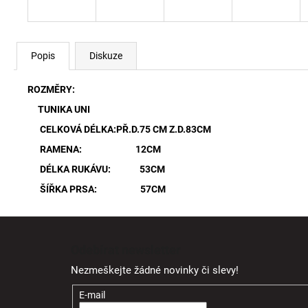
Popis
Diskuze
ROZMĚRY:
TUNIKA UNI
CELKOVÁ DÉLKA:PŘ.D.75 CM Z.D.83CM
RAMENA: 12CM
DÉLKA RUKÁVU: 53CM
ŠÍŘKA PRSA: 57CM
Z
á
Odebírat newsletter
p
Nezmeškejte žádné novinky či slevy!
a
t
E-mail