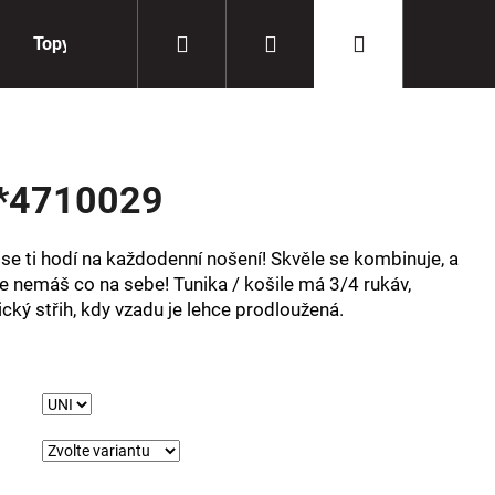
Hledat
Přihlášení
Nákupní
Topy
Doplňky
košík
*4710029
 se ti hodí na každodenní nošení! Skvěle se kombinuje, a
 že nemáš co na sebe! Tunika / košile má 3/4 rukáv,
ický střih, kdy vzadu je lehce prodloužená.