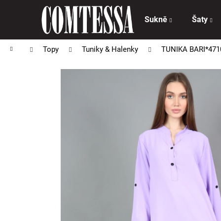
K
Přejít
na
o
Sukně
Šaty
obsah
Zpět
Zpět
š
do
do
í
Domů
Topy
Tuniky & Halenky
TUNIKA BARI*471
obchodu
obchodu
k