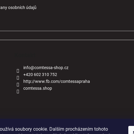
any osobních údajů
Kontakt
info
@
comtessa-shop.cz
+420 602 310 752
http://www.fb.com/comtessapraha
comtessa.shop
Naše obchody
oužívá soubory cookie. Dalším procházením tohoto