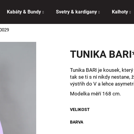
Kabáty & Bundy
Svetry & kardigany
Kalhoty
0029
Co potřebujete najít?
TUNIKA BARI
HLEDAT
Tunika BARI je kousek, který
tak se ti s ní nikdy nestane,
Doporučujeme
výstřih do V a lehce asymetr
Modelka měří 168 cm.
VELIKOST
BARVA