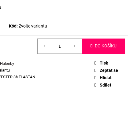
u
Kód:
Zvolte variantu
DO KOŠÍKU
Tisk
 Halenky
riantu
Zeptat se
YESTER 3%ELASTAN
Hlídat
Sdílet