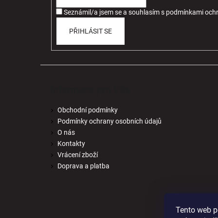
í
Seznámil/a jsem se a souhlasím
s
podmínkami ochr
PŘIHLÁSIT SE
Informace pro Vás
Obchodní podmínky
Podmínky ochrany osobních údajů
O nás
Kontakty
Vrácení zboží
Doprava a platba
Tento web p