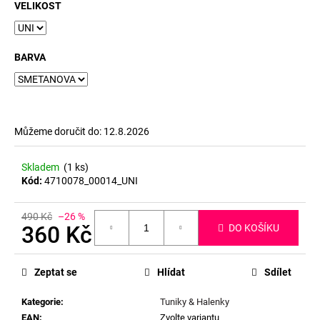
č
VELIKOST
u
j
e
BARVA
m
e
Můžeme doručit do:
12.8.2026
Skladem
(1 ks)
Kód:
4710078_00014_UNI
490 Kč
–26 %
360 Kč
DO KOŠÍKU
Měrná
cena:
Zeptat se
Hlídat
Sdílet
Kategorie
:
Tuniky & Halenky
EAN
:
Zvolte variantu