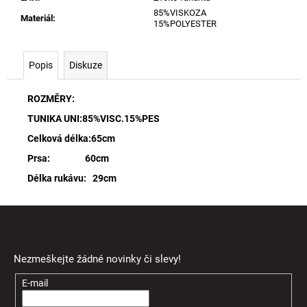
85%VISKOZA
Materiál
:
15%POLYESTER
Popis
Diskuze
ROZMĚRY:
TUNIKA UNI:85%VISC.15%PES
Celková délka:65cm
Prsa: 60cm
Délka rukávu: 29cm
Z
á
Odebírat newsletter
p
Nezmeškejte žádné novinky či slevy!
a
t
E-mail
í