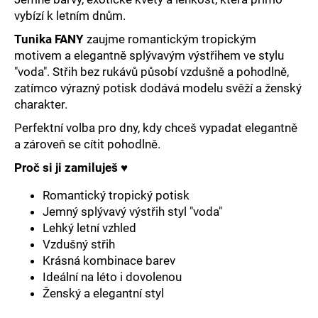
č
vybízí k letním dnům.
u
j
Tunika FANY
zaujme romantickým tropickým
e
motivem a elegantně splývavým výstřihem ve stylu
m
"voda". Střih bez rukávů působí vzdušně a pohodlně,
e
zatímco výrazný potisk dodává modelu svěží a ženský
charakter.
Perfektní volba pro dny, kdy chceš vypadat elegantně
a zároveň se cítit pohodlně.
Proč si ji zamiluješ
♥️
Romantický tropický potisk
Jemný splývavý výstřih styl "voda"
Lehký letní vzhled
Vzdušný střih
Krásná kombinace barev
Ideální na léto i dovolenou
Ženský a elegantní styl