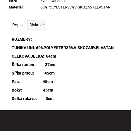
EAN
:
Zvolte variantu
Materiál
:
60%POLYESTER35%VISKOZA5%ELASTAN
Popis
Diskuze
ROZMĚRY:
TUNIKA UNI: 60%POLYESTER35%VISKOZA5%ELASTAN
CELKOVÁ DÉLKA: 64cm
Šířka ramen: 37cm
Šířka prsou: 45cm
Pas: 45cm
Boky: 45cm
Délka rukávu: 5cm
Z
á
Odebírat newsletter
p