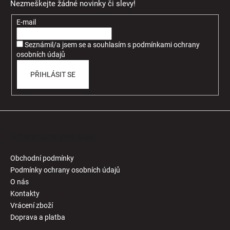
Nezmeškejte žádné novinky či slevy!
a
t
E-mail
í
Seznámil/a jsem se a souhlasím
s
podmínkami ochrany
osobních údajů
PŘIHLÁSIT SE
Informace pro Vás
Obchodní podmínky
Podmínky ochrany osobních údajů
O nás
Kontakty
Vrácení zboží
Doprava a platba