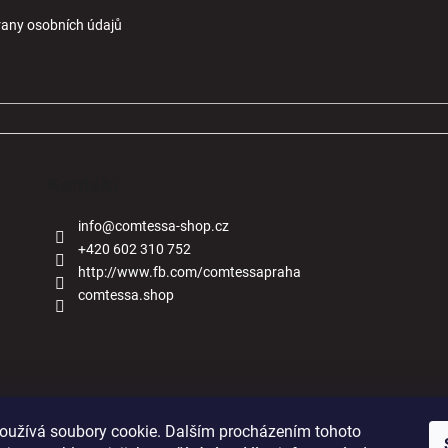
any osobních údajů
Kontakt
info
@
comtessa-shop.cz
+420 602 310 752
http://www.fb.com/comtessapraha
comtessa.shop
Naše obchody
oužívá soubory cookie. Dalším procházením tohoto