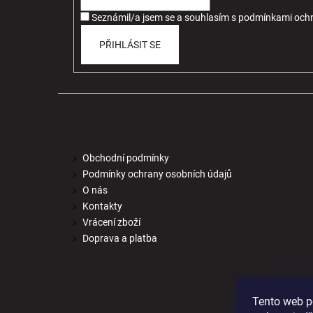
í
Seznámil/a jsem se a souhlasím
s
podmínkami ochr
PŘIHLÁSIT SE
Informace pro Vás
Obchodní podmínky
Podmínky ochrany osobních údajů
O nás
Kontakty
Vrácení zboží
Doprava a platba
Tento web p