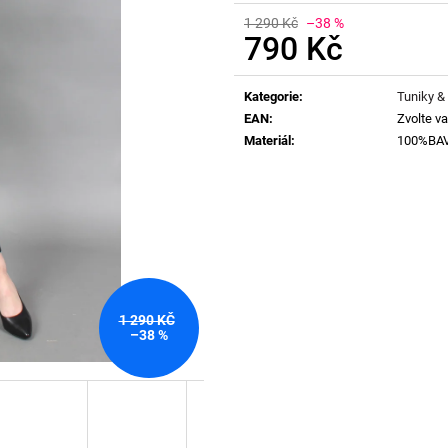
1 290 Kč
–38 %
790 Kč
Měrná
cena:
Kategorie
:
Tuniky &
EAN
:
Zvolte va
Materiál
:
100%BA
1 290 KČ
–38 %