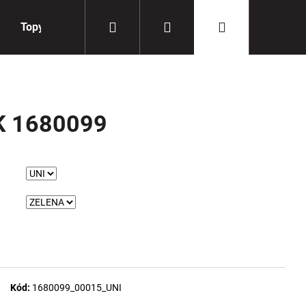
Hledat
Přihlášení
Nákupní
Topy
Doplňky
košík
K 1680099
Kód:
1680099_00015_UNI