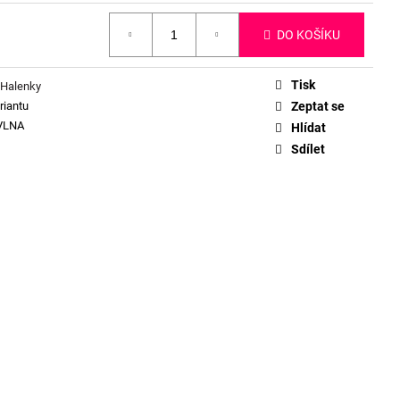
DO KOŠÍKU
Tisk
 Halenky
riantu
Zeptat se
VLNA
Hlídat
Sdílet