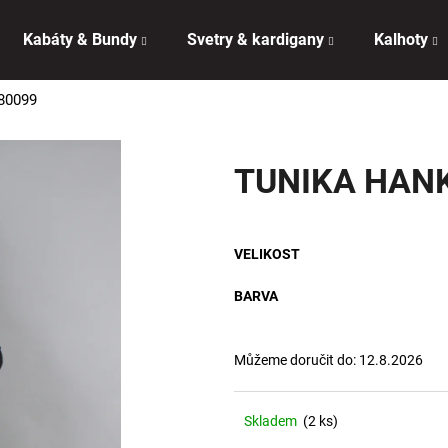
Kabáty & Bundy
Svetry & kardigany
Kalhoty
80099
Co potřebujete najít?
TUNIKA HAN
HLEDAT
VELIKOST
Doporučujeme
BARVA
Můžeme doručit do:
12.8.2026
Skladem
(2 ks)