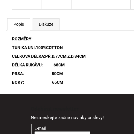
Popis
Diskuze
ROZMĚRY:
TUNIKA UNI:100%COTTON
CELKOVÁ DÉLKA:PŘ.D.77CM,Z.D.84CM
DÉLKA RUKÁVU: 68CM
PRSA: 80CM
BOKY: 65CM
Z
á
Odebírat newsletter
p
Nezmeškejte žádné novinky či slevy!
a
t
E-mail