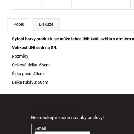
Popis
Diskuze
Sytost barvy produktu se může lehce lišit kvůli světlu v ateliéru
Velikost UNI sedí na S/L
Rozměry:
Celková délka: 66cm
Šířka pasu: 40cm
Délka rukávu: 58cm
Z
á
Odebírat newsletter
p
Nezmeškejte žádné novinky či slevy!
a
t
E-mail