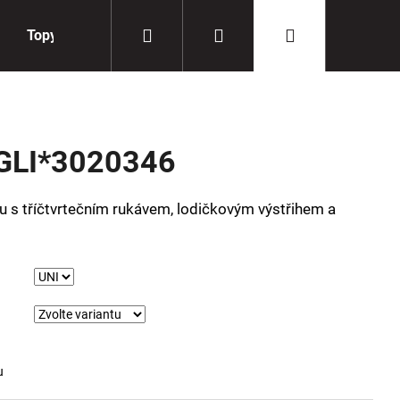
Hledat
Přihlášení
Nákupní
Topy
Doplňky
košík
GLI*3020346
u s tříčtvrtečním rukávem, lodičkovým výstřihem a
u