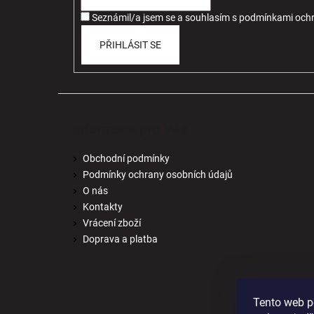
í
Seznámil/a jsem se a souhlasím
s
podmínkami ochr
PŘIHLÁSIT SE
Informace pro Vás
Obchodní podmínky
Podmínky ochrany osobních údajů
O nás
Kontakty
Vrácení zboží
Doprava a platba
Tento web p