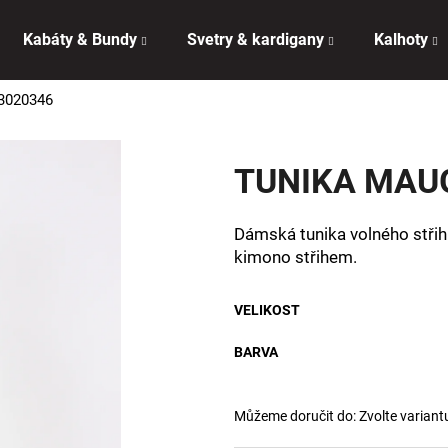
Kabáty & Bundy
Svetry & kardigany
Kalhoty
3020346
Co potřebujete najít?
TUNIKA MAU
HLEDAT
Dámská tunika volného střih
kimono střihem.
Doporučujeme
VELIKOST
BARVA
Můžeme doručit do:
Zvolte variant