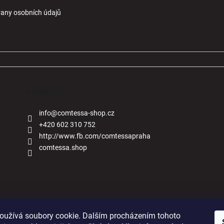
any osobních údajů
Kontakt
info
@
comtessa-shop.cz
+420 602 310 752
http://www.fb.com/comtessapraha
comtessa.shop
Naše obchody
oužívá soubory cookie. Dalším procházením tohoto