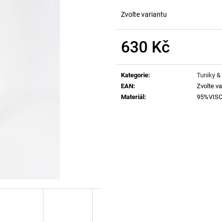
Zvolte variantu
630 Kč
Měrná
cena:
Kategorie
:
Tuniky &
EAN
:
Zvolte va
Materiál
:
95%VIS