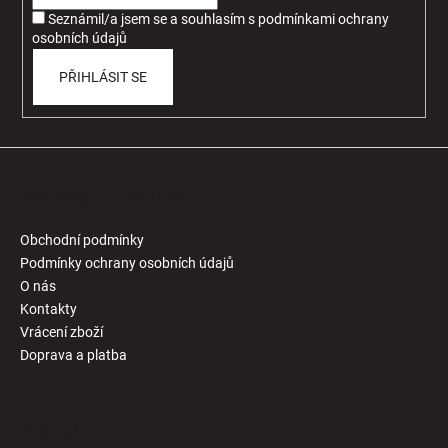
í
Seznámil/a jsem se a souhlasím
s
podmínkami ochrany
osobních údajů
PŘIHLÁSIT SE
Informace pro Vás
Obchodní podmínky
Podmínky ochrany osobních údajů
O nás
Kontakty
Vrácení zboží
Doprava a platba
Kontakt