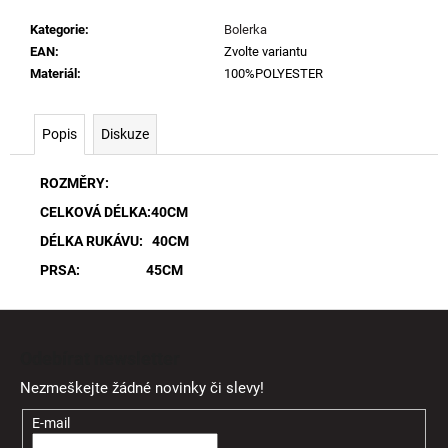
Kategorie
:
Bolerka
EAN
:
Zvolte variantu
Materiál
:
100%POLYESTER
Popis
Diskuze
ROZMĚRY:
CELKOVÁ DÉLKA:40CM
DÉLKA RUKÁVU: 40CM
PRSA: 45CM
Z
á
Odebírat newsletter
p
Nezmeškejte žádné novinky či slevy!
a
t
E-mail