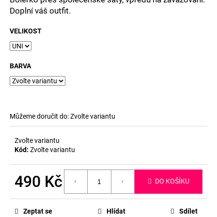
č
Doplní váš outfit.
u
j
VELIKOST
e
m
e
BARVA
Můžeme doručit do:
Zvolte variantu
Zvolte variantu
Kód:
Zvolte variantu
490 Kč
DO KOŠÍKU
Měrná
cena:
Zeptat se
Hlídat
Sdílet