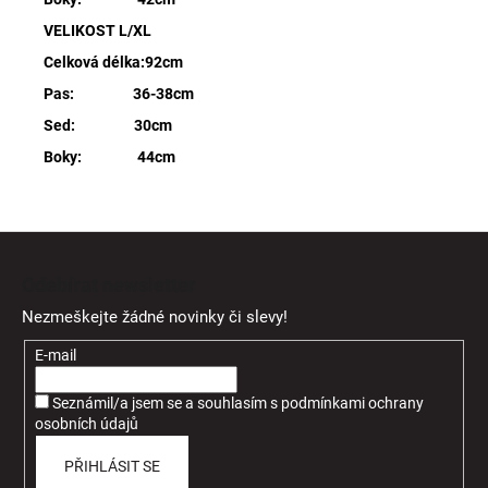
VELIKOST L/XL
Celková délka:92cm
Pas: 36-38cm
Sed: 30cm
Boky: 44cm
Z
á
Odebírat newsletter
p
Nezmeškejte žádné novinky či slevy!
a
t
E-mail
í
Seznámil/a jsem se a souhlasím
s
podmínkami ochrany
osobních údajů
PŘIHLÁSIT SE