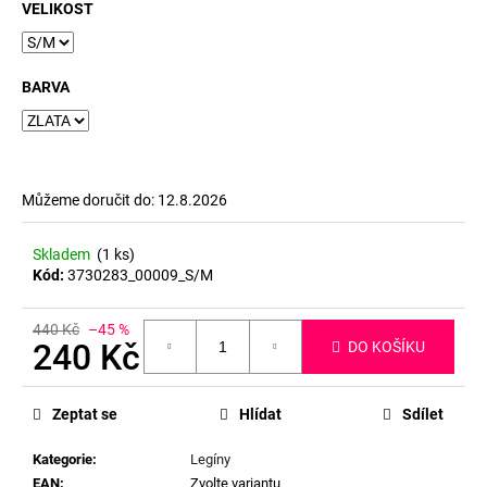
č
VELIKOST
u
j
e
BARVA
m
e
Můžeme doručit do:
12.8.2026
Skladem
(1 ks)
Kód:
3730283_00009_S/M
440 Kč
–45 %
240 Kč
DO KOŠÍKU
Měrná
cena:
Zeptat se
Hlídat
Sdílet
Kategorie
:
Legíny
EAN
:
Zvolte variantu