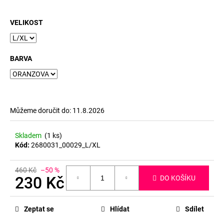
č
u
j
VELIKOST
e
m
e
BARVA
Můžeme doručit do:
11.8.2026
Skladem
(1 ks)
Kód:
2680031_00029_L/XL
460 Kč
–50 %
230 Kč
DO KOŠÍKU
Měrná
cena:
Zeptat se
Hlídat
Sdílet