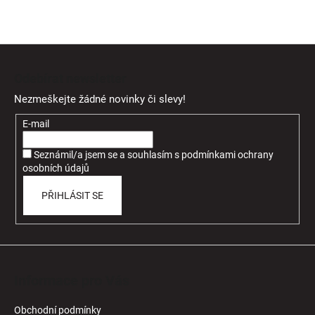
Z
á
Odebírat newsletter
p
Nezmeškejte žádné novinky či slevy!
a
t
E-mail
í
Seznámil/a jsem se a souhlasím
s
podmínkami ochrany
osobních údajů
PŘIHLÁSIT SE
Informace pro Vás
Obchodní podmínky