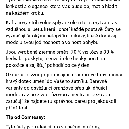
č
lehkosti a elegance, která Vás bude objímat a hladit
u
na každém kroku.
j
e
Kaftanový střih volně splývá kolem těla a vytváří tak
m
vzdušnou siluetu, která lichotí každé postavě. Šaty se
e
vyznačují širokými netopýřími rukávy, které dodávají
modelu svou jedinečnost a volnost pohybu.
Jsou vyrobené z jemné směsi 70 % viskózy a 30 %
hedvábí, poskytují neuvěřitelně hebký pocit na
pokožce a zajišťují pohodlí po celý den.
Okouzlující vzor připomínající mramorové tóny přináší
hravý dotek umění do Vašeho šatníku. Barevné
varianty od osvěžující oranžové přes uklidňující
modrou až po živou růžovou a neutrální béžovou
zaručují, že najdete tu správnou barvu pro jakoukoli
příležitost.
Tip od Comtessy:
Tyto šaty jsou ideální pro slunečné letní dny,