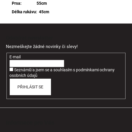
Prsa: 55cm
Délka rukávu: 45cm
Z
á
Odebírat newsletter
p
Nezmeškejte žádné novinky či slevy!
a
t
E-mail
í
Seznámil/a jsem se a souhlasím
s
podmínkami ochrany
osobních údajů
PŘIHLÁSIT SE
Informace pro Vás