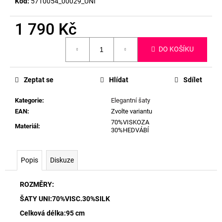
Kód:
5710054_00029_UNI
1 790 Kč
Měrná
DO KOŠÍKU
cena:
Zeptat se
Hlídat
Sdílet
Kategorie
:
Elegantní šaty
EAN
:
Zvolte variantu
70%VISKOZA
Materiál
:
30%HEDVÁBÍ
Popis
Diskuze
ROZMĚRY:
ŠATY UNI:70%VISC.30%SILK
Celková délka:95 cm