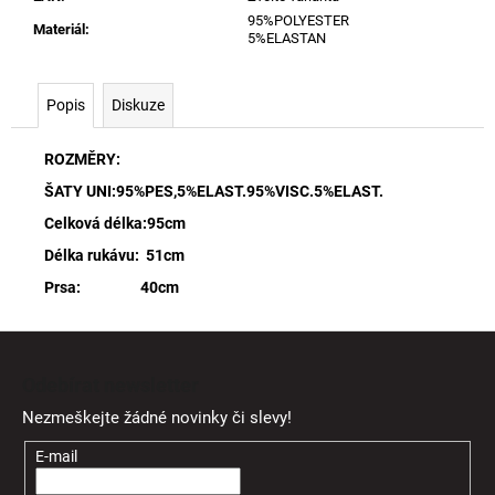
95%POLYESTER
Materiál
:
5%ELASTAN
Popis
Diskuze
ROZMĚRY:
ŠATY UNI:95%PES,5%ELAST.95%VISC.5%ELAST.
Celková délka:95cm
Délka rukávu: 51cm
Prsa: 40cm
Z
á
Odebírat newsletter
p
Nezmeškejte žádné novinky či slevy!
a
t
E-mail
í