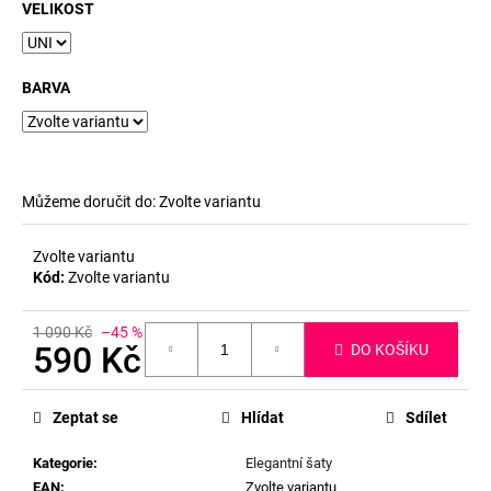
č
VELIKOST
u
j
e
BARVA
m
e
Můžeme doručit do:
Zvolte variantu
Zvolte variantu
Kód:
Zvolte variantu
1 090 Kč
–45 %
590 Kč
DO KOŠÍKU
Měrná
cena:
Zeptat se
Hlídat
Sdílet
Kategorie
:
Elegantní šaty
EAN
:
Zvolte variantu