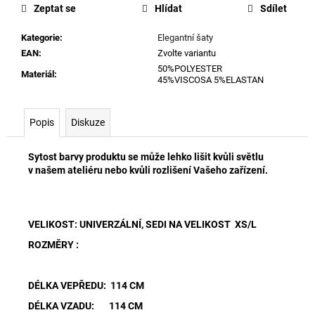
cena:
Zeptat se
Hlídat
Sdílet
Kategorie
:
Elegantní šaty
EAN
:
Zvolte variantu
50%POLYESTER
Materiál
:
45%VISCOSA 5%ELASTAN
Popis
Diskuze
Sytost barvy produktu se může lehko lišit kvůli světlu
v našem ateliéru nebo kvůli rozlišení Vašeho zařízení.
VELIKOST: UNIVERZÁLNÍ, SEDI NA VELIKOST XS/L
ROZMĚRY :
DÉLKA VEPŘEDU: 114 CM
DÉLKA VZADU: 114 CM