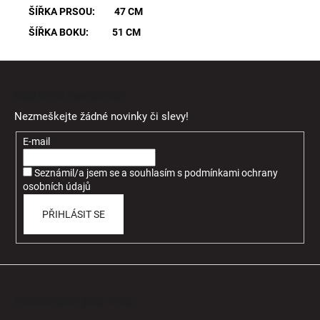
ŠÍŘKA PRSOU: 47 CM
ŠÍŘKA BOKU: 51 CM
Z
á
Odebírat newsletter
p
Nezmeškejte žádné novinky či slevy!
a
t
E-mail
í
Seznámil/a jsem se a souhlasím
s
podmínkami ochrany
osobních údajů
PŘIHLÁSIT SE
Informace pro Vás