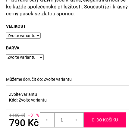
č
ke každé společenské příležitosti. Součástí je i krásný
u
černý pásek se zlatou sponou.
j
e
VELIKOST
m
e
BARVA
Můžeme doručit do:
Zvolte variantu
Zvolte variantu
Kód:
Zvolte variantu
1 160 Kč
–31 %
790 Kč
DO KOŠÍKU
Měrná