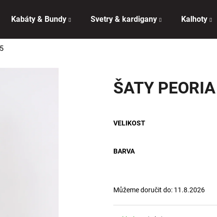
Kabáty & Bundy
Svetry & kardigany
Kalhoty
5
Co potřebujete najít?
ŠATY PEORIA
HLEDAT
VELIKOST
Doporučujeme
BARVA
Můžeme doručit do:
11.8.2026