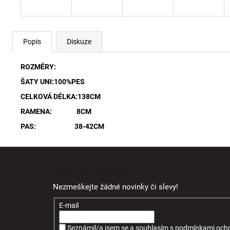
Popis
Diskuze
ROZMĚRY:
ŠATY UNI:100%PES
CELKOVÁ DÉLKA:138CM
RAMENA: 8CM
PAS: 38-42CM
Z
á
Odebírat newsletter
p
Nezmeškejte žádné novinky či slevy!
a
t
E-mail
í
Seznámil/a jsem se a souhlasím
s
podmínkami ochr