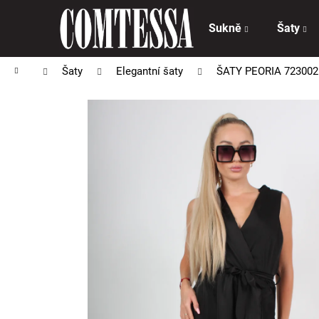
K
Přejít
na
o
Sukně
Šaty
obsah
Zpět
Zpět
š
do
do
í
Domů
Šaty
Elegantní šaty
ŠATY PEORIA 723002
obchodu
obchodu
k