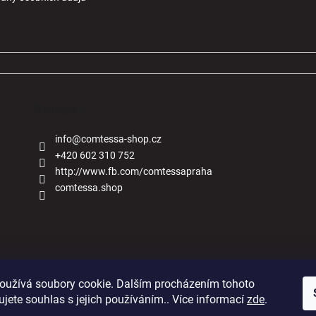
Kontakt
info
@
comtessa-shop.cz
+420 602 310 752
http://www.fb.com/comtessapraha
comtessa.shop
Naše obchody
oužívá soubory cookie. Dalším procházením tohoto
jete souhlas s jejich používáním.. Více informací
zde
.