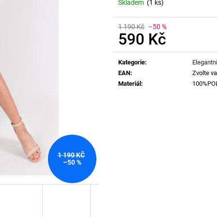
Skladem
(1 ks)
1 190 Kč
–50 %
590 Kč
Měrná
cena:
Kategorie
:
Elegantní
EAN
:
Zvolte va
Materiál
:
100%PO
1 190 KČ
–50 %