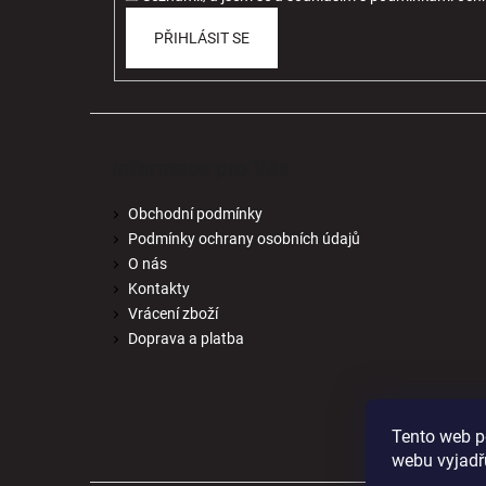
PŘIHLÁSIT SE
Informace pro Vás
Obchodní podmínky
Podmínky ochrany osobních údajů
O nás
Kontakty
Vrácení zboží
Doprava a platba
Tento web p
webu vyjadřu