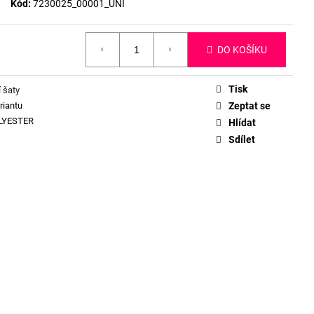
Kód:
7230025_00001_UNI
DO KOŠÍKU
Tisk
 šaty
riantu
Zeptat se
LYESTER
Hlídat
Sdílet