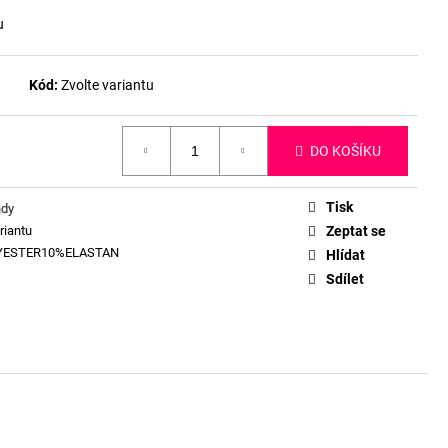
u
Kód:
Zvolte variantu
DO KOŠÍKU
Tisk
ndy
riantu
Zeptat se
YESTER10%ELASTAN
Hlídat
Sdílet