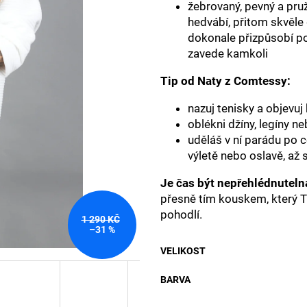
žebrovaný, pevný a pru
hedvábí, přitom skvěle 
dokonale přizpůsobí po
zavede kamkoli
Tip od Naty z Comtessy:
nazuj tenisky a objevuj
oblékni džíny, legíny ne
uděláš v ní parádu po 
výletě nebo oslavě, až 
Je čas být nepřehlédnuteln
přesně tím kouskem, který T
pohodlí.
1 290 KČ
–31 %
VELIKOST
BARVA