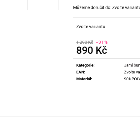
Můžeme doručit do:
Zvolte variant
Zvolte variantu
1 290 Kč
–31 %
890 Kč
Měrná
cena:
Kategorie
:
Jarní bu
EAN
:
Zvolte va
Materiál
:
90%POL