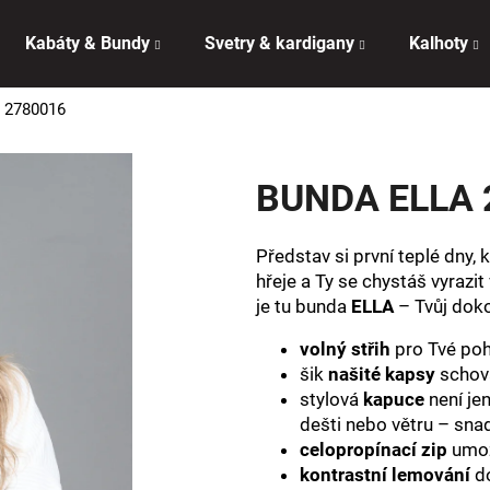
Kabáty & Bundy
Svetry & kardigany
Kalhoty
 2780016
Co potřebujete najít?
BUNDA ELLA 
HLEDAT
Představ si první teplé dny,
hřeje a Ty se chystáš vyrazi
Doporučujeme
je tu bunda
ELLA
– Tvůj doko
volný střih
pro Tvé poh
šik
našité kapsy
schova
stylová
kapuce
není jen
dešti nebo větru – snad
celopropínací zip
umožn
kontrastní lemování
do