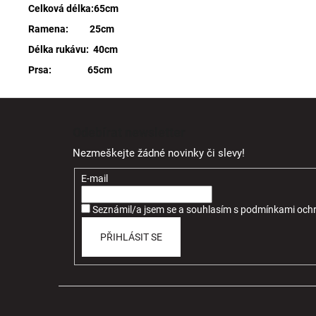
Celková délka:65cm
Ramena: 25cm
Délka rukávu: 40cm
Prsa: 65cm
Z
á
Odebírat newsletter
p
Nezmeškejte žádné novinky či slevy!
a
t
E-mail
í
Seznámil/a jsem se a souhlasím
s
podmínkami ochr
PŘIHLÁSIT SE