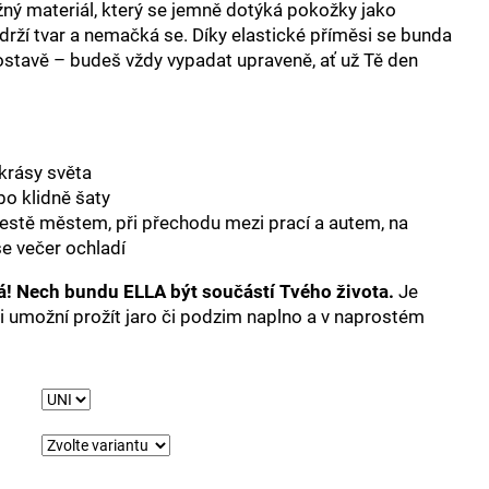
žný materiál, který se jemně dotýká pokožky jako
drží tvar a nemačká se. Díky elastické příměsi se bunda
stavě – budeš vždy vypadat upraveně, ať už Tě den
 krásy světa
bo klidně šaty
cestě městem, při přechodu mezi prací a autem, na
se večer ochladí
á! Nech bundu ELLA být součástí Tvého života.
Je
i umožní prožít jaro či podzim naplno a v naprostém