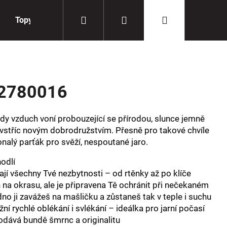
Hledat
Přihlášení
Nákupní
Topy
Doplňky
košík
2780016
 kdy vzduch voní probouzející se přírodou, slunce jemně
t vstříc novým dobrodružstvím. Přesně pro takové chvíle
nalý parťák pro svěží, nespoutané jaro.
odlí
jí všechny Tvé nezbytnosti – od rtěnky až po klíče
 na okrasu, ale je připravena Tě ochránit při nečekaném
no ji zavážeš na mašličku a zůstaneš tak v teple i suchu
í rychlé oblékání i svlékání – ideálka pro jarní počasí
dává bundě šmrnc a originalitu