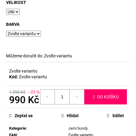
č
VELIKOST
u
j
e
BARVA
m
e
Můžeme doručit do:
Zvolte variantu
Zvolte variantu
Kód:
Zvolte variantu
1 290 Kč
–23 %
990 Kč
DO KOŠÍKU
Měrná
cena:
Zeptat se
Hlídat
Sdílet
Kategorie
:
Jarní bundy
EAN
:
Zvolte variantu