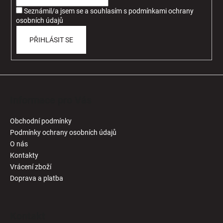
í
Seznámil/a jsem se a souhlasím
s
podmínkami ochrany
osobních údajů
PŘIHLÁSIT SE
Informace pro Vás
Obchodní podmínky
Podmínky ochrany osobních údajů
O nás
Kontakty
Vrácení zboží
Doprava a platba
Kontakt