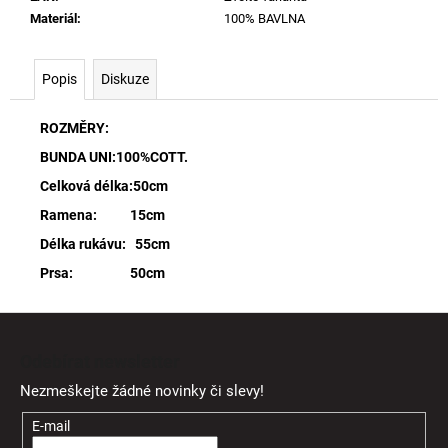
Materiál
:
100% BAVLNA
Popis
Diskuze
ROZMĚRY:
BUNDA UNI:100%COTT.
Celková délka:50cm
Ramena: 15cm
Délka rukávu: 55cm
Prsa: 50cm
Z
á
Odebírat newsletter
p
Nezmeškejte žádné novinky či slevy!
a
t
E-mail