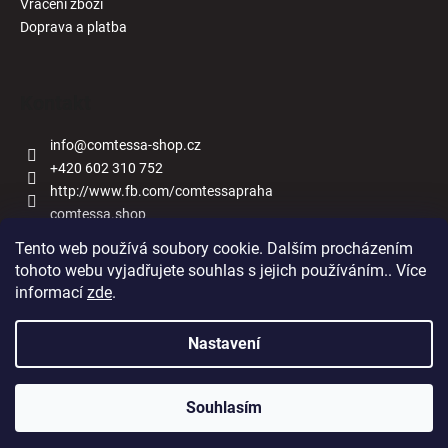
Vrácení zboží
Doprava a platba
Kontakt
info
@
comtessa-shop.cz
+420 602 310 752
http://www.fb.com/comtessapraha
comtessa.shop
Tento web používá soubory cookie. Dalším procházením
tohoto webu vyjadřujete souhlas s jejich používáním.. Více
informací
zde
.
Naše obchody
Nastavení
Vytvořil Shoptet
Souhlasím
Copyright 2026
Comtessa-shop.cz
. Všechna práva vyhrazena.