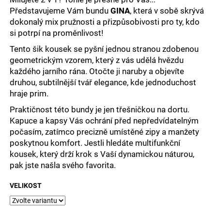
č
Představujeme Vám bundu
GINA
, která v sobě skrývá
u
dokonalý mix pružnosti a přizpůsobivosti pro ty, kdo
j
e
si potrpí na proměnlivost!
m
Tento šik kousek se pyšní jednou stranou zdobenou
e
geometrickým vzorem, který z vás udělá hvězdu
každého jarního rána. Otočte ji naruby a objevíte
druhou, subtilnější tvář elegance, kde jednoduchost
hraje prim.
Praktičnost této bundy je jen třešničkou na dortu.
Kapuce a kapsy Vás ochrání před nepředvídatelným
počasím, zatímco precizně umístěné zipy a manžety
poskytnou komfort. Jestli hledáte multifunkční
kousek, který drží krok s Vaší dynamickou náturou,
pak jste našla svého favorita.
VELIKOST