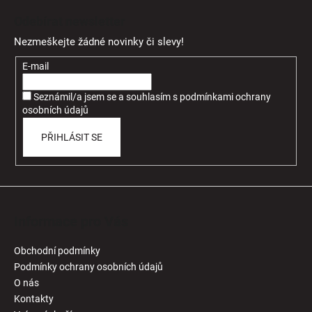
á
Odebírat newsletter
p
Nezmeškejte žádné novinky či slevy!
a
t
E-mail
í
Seznámil/a jsem se a souhlasím
s
podmínkami ochrany
osobních údajů
PŘIHLÁSIT SE
Informace pro Vás
Obchodní podmínky
Podmínky ochrany osobních údajů
O nás
Kontakty