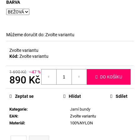
BARVA
Můžeme doručit do:
Zvolte variantu
Zvolte variantu
Kód:
Zvolte variantu
1 690 Kč
–47 %
890 Kč
DO KOŠÍKU
Měrná
cena:
Zeptat se
Hlídat
Sdílet
Kategorie
:
Jarní bundy
EAN
:
Zvolte variantu
Materiál
:
100%NYLON