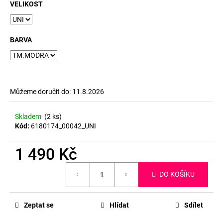
č
VELIKOST
u
j
e
BARVA
m
e
Můžeme doručit do:
11.8.2026
Skladem
(2 ks)
Kód:
6180174_00042_UNI
1 490 Kč
Měrná
DO KOŠÍKU
cena:
Zeptat se
Hlídat
Sdílet