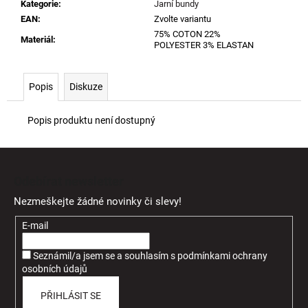
Kategorie
:
Jarní bundy
EAN
:
Zvolte variantu
75% COTON 22%
Materiál
:
POLYESTER 3% ELASTAN
Popis
Diskuze
Popis produktu není dostupný
Z
á
Odebírat newsletter
p
Nezmeškejte žádné novinky či slevy!
a
t
E-mail
í
Seznámil/a jsem se a souhlasím
s
podmínkami ochrany
osobních údajů
PŘIHLÁSIT SE