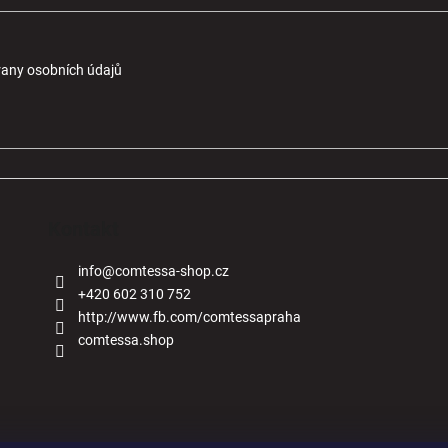
any osobních údajů
Kontakt
info
@
comtessa-shop.cz
+420 602 310 752
http://www.fb.com/comtessapraha
comtessa.shop