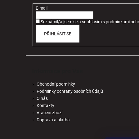
a
t
E-mail
í
Seznámil/a jsem se a souhlasím
s
podmínkami ochr
PŘIHLÁSIT SE
Informace pro Vás
Obchodní podmínky
Podmínky ochrany osobních údajů
O nás
Kontakty
Vrácení zboží
Doprava a platba