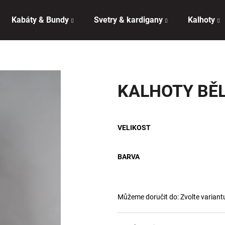
Kabáty & Bundy
Svetry & kardigany
Kalhoty
Co potřebujete najít?
KALHOTY BĚL
HLEDAT
VELIKOST
Doporučujeme
BARVA
Můžeme doručit do:
Zvolte variant