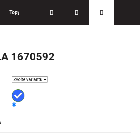
Hledat
Přihlášení
Nákupní
Topy
Doplňky
košík
A 1670592
u