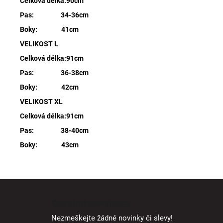
Celková délka:90cm
Pas: 34-36cm
Boky: 41cm
VELIKOST L
Celková délka:91cm
Pas: 36-38cm
Boky: 42cm
VELIKOST XL
Celková délka:91cm
Pas: 38-40cm
Boky: 43cm
Z
á
Odebírat newsletter
p
Nezmeškejte žádné novinky či slevy!