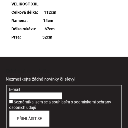
VELIKOST XXL
Celková délka: 112cm
Ramena: 14cm
Délka rukávu: 67cm
Prsa: 52cm
Z
á
Odebírat newsletter
p
Nezmeškejte žádné novinky či slevy!
a
t
E-mail
í
Seznámil/a jsem se a souhlasím
s
podmínkami ochrany
osobních údajů
PŘIHLÁSIT SE