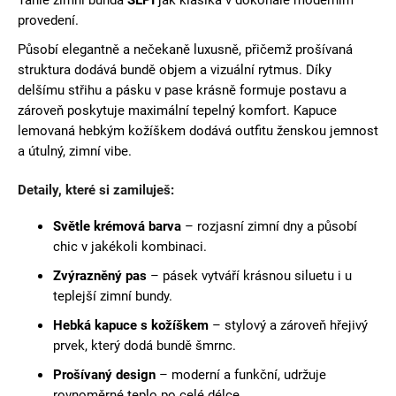
č
u
provedení.
j
Působí elegantně a nečekaně luxusně, přičemž prošívaná
e
struktura dodává bundě objem a vizuální rytmus. Díky
m
delšímu střihu a pásku v pase krásně formuje postavu a
e
zároveň poskytuje maximální tepelný komfort. Kapuce
lemovaná hebkým kožíškem dodává outfitu ženskou jemnost
a útulný, zimní vibe.
Detaily, které si zamiluješ:
Světle krémová barva
– rozjasní zimní dny a působí
chic v jakékoli kombinaci.
Zvýrazněný pas
– pásek vytváří krásnou siluetu i u
teplejší zimní bundy.
Hebká kapuce s kožíškem
– stylový a zároveň hřejivý
prvek, který dodá bundě šmrnc.
Prošívaný design
– moderní a funkční, udržuje
rovnoměrné teplo po celé délce.