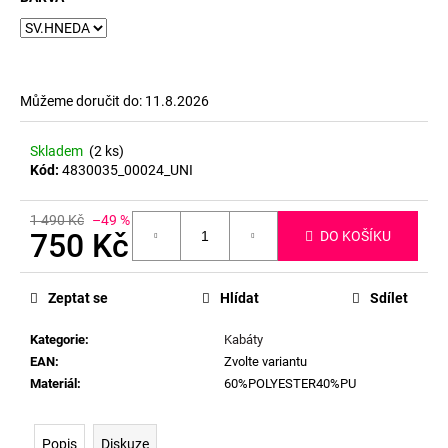
Můžeme doručit do:
11.8.2026
Skladem
(2 ks)
Kód:
4830035_00024_UNI
1 490 Kč
–49 %
750 Kč
DO KOŠÍKU
Měrná
cena:
Zeptat se
Hlídat
Sdílet
Kategorie
:
Kabáty
EAN
:
Zvolte variantu
Materiál
:
60%POLYESTER40%PU
Popis
Diskuze