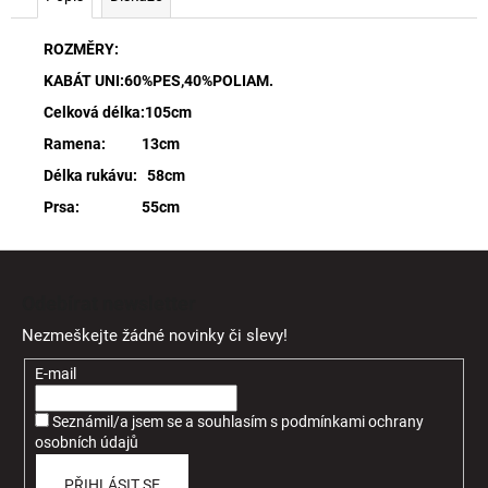
ROZMĚRY:
KABÁT UNI:60%PES,40%POLIAM.
Celková délka:105cm
Ramena: 13cm
Délka rukávu: 58cm
Prsa: 55cm
Z
á
Odebírat newsletter
p
Nezmeškejte žádné novinky či slevy!
a
t
E-mail
í
Seznámil/a jsem se a souhlasím
s
podmínkami ochrany
osobních údajů
PŘIHLÁSIT SE