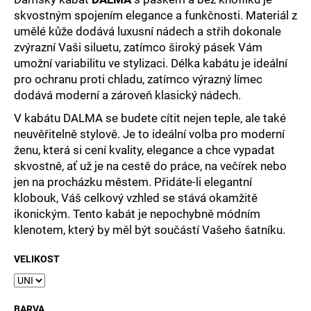
č
skvostným spojením elegance a funkčnosti. Materiál z
u
umělé kůže dodává luxusní nádech a střih dokonale
j
e
zvýrazní Vaši siluetu, zatímco široký pásek Vám
m
umožní variabilitu ve stylizaci. Délka kabátu je ideální
e
pro ochranu proti chladu, zatímco výrazný límec
dodává moderní a zároveň klasický nádech.
V kabátu DALMA se budete cítit nejen teple, ale také
neuvěřitelně stylově. Je to ideální volba pro moderní
ženu, která si cení kvality, elegance a chce vypadat
skvostně, ať už je na cestě do práce, na večírek nebo
jen na procházku městem. Přidáte-li elegantní
klobouk, Váš celkový vzhled se stává okamžitě
ikonickým. Tento kabát je nepochybně módním
klenotem, který by měl být součástí Vašeho šatníku.
VELIKOST
BARVA