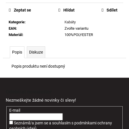
Měrná
cena:
Zeptat se
Hlídat
Sdílet
Kategorie
:
Kabáty
EAN
:
Zvolte variantu
Materiál
:
100%POLYESTER
Popis
Diskuze
Popis produktu není dostupný
Z
á
Odebírat newsletter
p
Nezmeškejte žádné novinky či slevy!
a
t
E-mail
í
Seznámil/a jsem se a souhlasím
s
podmínkami ochrany
osobních údajů