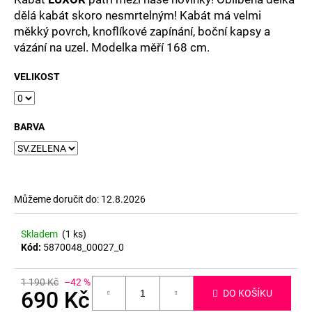
č
dělá kabát skoro nesmrtelným! Kabát má velmi
u
měkký povrch, knoflíkové zapínání, boční kapsy a
j
e
vázání na uzel. Modelka měří 168 cm.
m
e
VELIKOST
BARVA
Můžeme doručit do:
12.8.2026
Skladem
(1 ks)
Kód:
5870048_00027_0
1 190 Kč
–42 %
690 Kč
DO KOŠÍKU