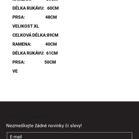
DÉLKA RUKÁVU: 60CM
PRSA: 48CM
VELIKOST XL
CELKOVÁ DÉLKA:89CM
RAMENA: 40CM
DÉLKA RUKÁVU: 61CM
PRSA: 50CM
VE
Z
á
Odebírat newsletter
p
Nezmeškejte žádné novinky či slevy!
a
t
E-mail