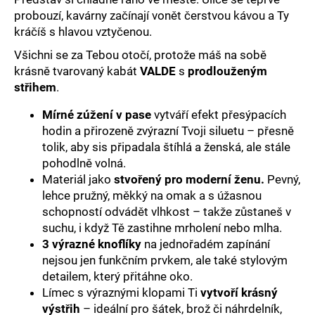
č
probouzí, kavárny začínají vonět čerstvou kávou a Ty
u
kráčíš s hlavou vztyčenou.
j
e
Všichni se za Tebou otočí, protože máš na sobě
m
krásně tvarovaný kabát
VALDE
s
prodlouženým
e
střihem
.
Mírné zúžení v pase
vytváří efekt přesýpacích
hodin a přirozeně zvýrazní Tvoji siluetu – přesně
tolik, aby sis připadala štíhlá a ženská, ale stále
pohodlně volná.
Materiál jako
stvořený pro moderní ženu.
Pevný,
lehce pružný, měkký na omak a s úžasnou
schopností odvádět vlhkost – takže zůstaneš v
suchu, i když Tě zastihne mrholení nebo mlha.
3 výrazné knoflíky
na jednořadém zapínání
nejsou jen funkčním prvkem, ale také stylovým
detailem, který přitáhne oko.
Límec s výraznými klopami Ti
vytvoří krásný
výstřih
– ideální pro šátek, brož či náhrdelník,