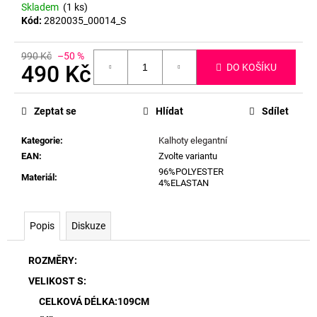
Skladem
(1 ks)
Kód:
2820035_00014_S
990 Kč
–50 %
490 Kč
DO KOŠÍKU
Měrná
cena:
Zeptat se
Hlídat
Sdílet
Kategorie
:
Kalhoty elegantní
EAN
:
Zvolte variantu
96%POLYESTER
Materiál
:
4%ELASTAN
Popis
Diskuze
ROZMĚRY:
VELIKOST S:
CELKOVÁ DÉLKA:109CM