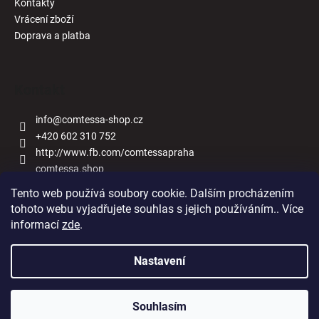
Kontakty
Vrácení zboží
Doprava a platba
Kontakt
info
@
comtessa-shop.cz
+420 602 310 752
http://www.fb.com/comtessapraha
comtessa.shop
Tento web používá soubory cookie. Dalším procházením
tohoto webu vyjadřujete souhlas s jejich používáním.. Více
informací
zde
.
Naše obchody
Nastavení
Vytvořil Shoptet
Souhlasím
Copyright 2026
Comtessa-shop.cz
. Všechna práva vyhrazena.