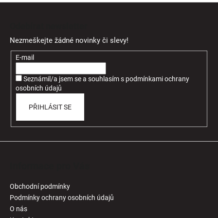
Z
á
Odebírat newsletter
p
Nezmeškejte žádné novinky či slevy!
a
t
E-mail
í
Seznámil/a jsem se a souhlasím
s
podmínkami ochrany
osobních údajů
PŘIHLÁSIT SE
Informace pro Vás
Obchodní podmínky
Podmínky ochrany osobních údajů
O nás