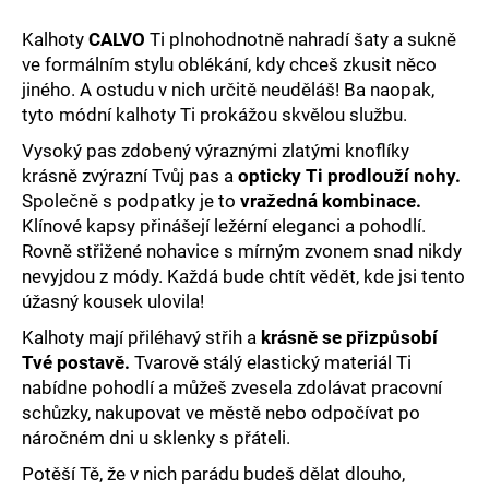
č
u
Kalhoty
CALVO
Ti plnohodnotně nahradí šaty a sukně
j
ve formálním stylu oblékání, kdy chceš zkusit něco
e
jiného. A ostudu v nich určitě neuděláš! Ba naopak,
m
tyto módní kalhoty Ti prokážou skvělou službu.
e
Vysoký pas zdobený výraznými zlatými knoflíky
krásně zvýrazní Tvůj pas a
opticky Ti prodlouží nohy.
Společně s podpatky je to
vražedná kombinace.
Klínové kapsy přinášejí ležérní eleganci a pohodlí.
Rovně střižené nohavice s mírným zvonem snad nikdy
nevyjdou z módy. Každá bude chtít vědět, kde jsi tento
úžasný kousek ulovila!
Kalhoty mají přiléhavý střih a
krásně se přizpůsobí
Tvé postavě.
Tvarově stálý elastický materiál Ti
nabídne pohodlí a můžeš zvesela zdolávat pracovní
schůzky, nakupovat ve městě nebo odpočívat po
náročném dni u sklenky s přáteli.
Potěší Tě, že v nich parádu budeš dělat dlouho,