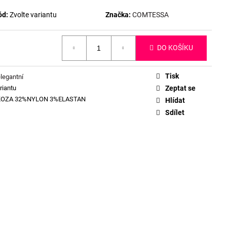
ód:
Zvolte variantu
Značka:
COMTESSA
DO KOŠÍKU
Tisk
elegantní
riantu
Zeptat se
KOZA 32%NYLON 3%ELASTAN
Hlídat
Sdílet