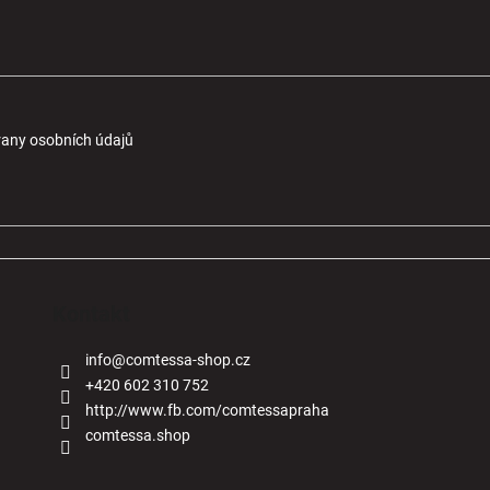
any osobních údajů
Kontakt
info
@
comtessa-shop.cz
+420 602 310 752
http://www.fb.com/comtessapraha
comtessa.shop