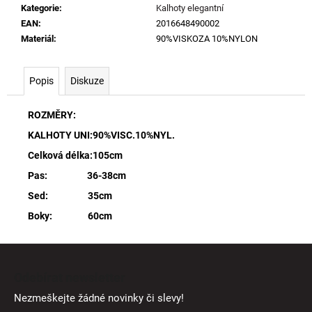
Kategorie
:
Kalhoty elegantní
EAN
:
2016648490002
Materiál
:
90%VISKOZA 10%NYLON
Popis
Diskuze
ROZMĚRY:
KALHOTY UNI:90%VISC.10%NYL.
Celková délka:105cm
Pas: 36-38cm
Sed: 35cm
Boky: 60cm
Z
á
Odebírat newsletter
p
Nezmeškejte žádné novinky či slevy!
a