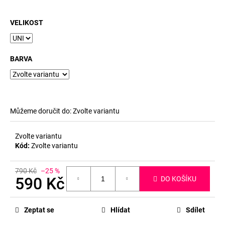
č
u
j
VELIKOST
e
m
e
BARVA
Můžeme doručit do:
Zvolte variantu
Zvolte variantu
Kód:
Zvolte variantu
790 Kč
–25 %
590 Kč
DO KOŠÍKU
Měrná
cena:
Zeptat se
Hlídat
Sdílet