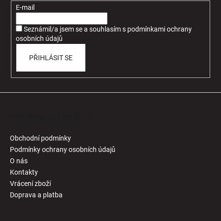
t
E-mail
í
Seznámil/a jsem se a souhlasím
s
podmínkami ochrany
osobních údajů
PŘIHLÁSIT SE
Informace pro Vás
Obchodní podmínky
Podmínky ochrany osobních údajů
O nás
Kontakty
Vrácení zboží
Doprava a platba