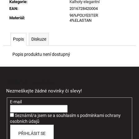
Kategorie
:
Kalhoty elegantní
EAN
:
2016728420004
96%POLYESTER
Materiál
:
4%ELASTAN
Popis
Diskuze
Popis produktu není dostupný
Z
á
Odebírat newsletter
p
Nezmeškejte žádné novinky či slevy!
a
t
E-mail
í
Seznámil/a jsem se a souhlasím
s
podmínkami ochrany
osobních údajů
PŘIHLÁSIT SE