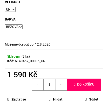
č
VELIKOST
u
j
e
BARVA
m
e
Můžeme doručit do:
12.8.2026
Skladem
(3 ks)
Kód:
6140457_00006_UNI
1 590 Kč
Měrná
DO KOŠÍKU
cena:
Zeptat se
Hlídat
Sdílet