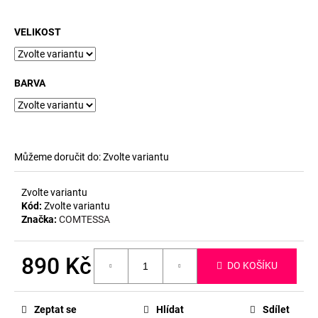
č
u
j
VELIKOST
e
m
e
BARVA
Můžeme doručit do:
Zvolte variantu
Zvolte variantu
Kód:
Zvolte variantu
Značka:
COMTESSA
890 Kč
DO KOŠÍKU
Měrná
cena:
Zeptat se
Hlídat
Sdílet