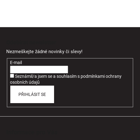
Z
á
Odebírat newsletter
p
Nezmeškejte žádné novinky či slevy!
a
t
E-mail
í
Seznámil/a jsem se a souhlasím
s
podmínkami ochrany
osobních údajů
PŘIHLÁSIT SE
Informace pro Vás