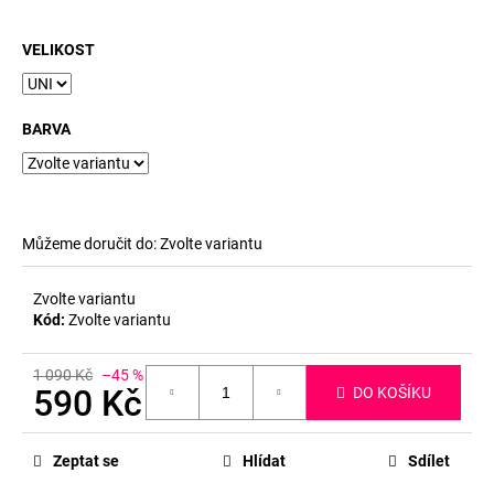
č
u
j
VELIKOST
e
m
e
BARVA
Můžeme doručit do:
Zvolte variantu
Zvolte variantu
Kód:
Zvolte variantu
1 090 Kč
–45 %
590 Kč
DO KOŠÍKU
Měrná
cena:
Zeptat se
Hlídat
Sdílet