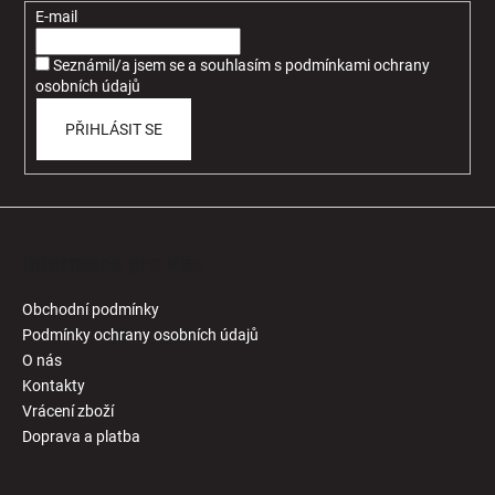
t
E-mail
í
Seznámil/a jsem se a souhlasím
s
podmínkami ochrany
osobních údajů
PŘIHLÁSIT SE
Informace pro Vás
Obchodní podmínky
Podmínky ochrany osobních údajů
O nás
Kontakty
Vrácení zboží
Doprava a platba