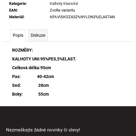
Kategorie
:
Kalhoty klasické
EAN
:
Zvolte variantu
Materiál
:
65%VISKOZA32%NYLON3%ELASTAN
Popis
Diskuze
ROZMĚRY:
KALHOTY UNI:95%PES,5%ELAST.
Celková délka:95cm
Pas: 40-42cm
Sed: 28cm
Boky: 55cm
Z
á
Odebírat newsletter
p
Nezmeškejte žádné novinky či slevy!
a