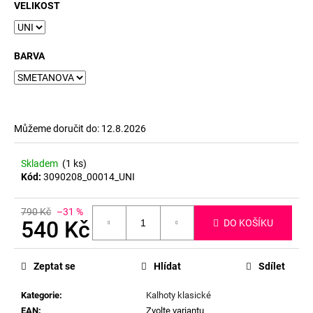
č
VELIKOST
u
j
e
BARVA
m
e
Můžeme doručit do:
12.8.2026
Skladem
(1 ks)
Kód:
3090208_00014_UNI
790 Kč
–31 %
540 Kč
DO KOŠÍKU
Měrná
cena:
Zeptat se
Hlídat
Sdílet
Kategorie
:
Kalhoty klasické
EAN
:
Zvolte variantu