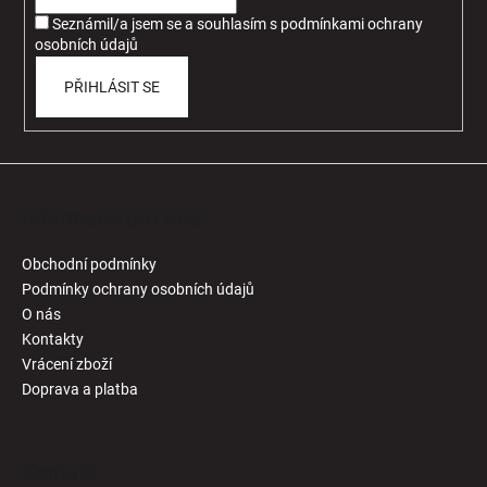
í
Seznámil/a jsem se a souhlasím
s
podmínkami ochrany
osobních údajů
PŘIHLÁSIT SE
Informace pro Vás
Obchodní podmínky
Podmínky ochrany osobních údajů
O nás
Kontakty
Vrácení zboží
Doprava a platba
Kontakt