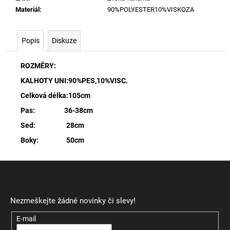
Materiál
:
90%POLYESTER10%VISKOZA
Popis
Diskuze
ROZMĚRY:
KALHOTY UNI:90%PES,10%VISC.
Celková délka:105cm
Pas: 36-38cm
Sed: 28cm
Boky: 50cm
Z
á
Odebírat newsletter
p
Nezmeškejte žádné novinky či slevy!
a
t
E-mail