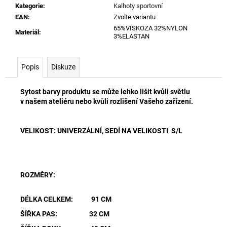
Kategorie
:
Kalhoty sportovní
EAN
:
Zvolte variantu
65%VISKOZA 32%NYLON
Materiál
:
3%ELASTAN
Popis
Diskuze
Sytost barvy produktu se může lehko lišit kvůli světlu
v našem ateliéru nebo kvůli rozlišení Vašeho zařízení.
VELIKOST: UNIVERZÁLNÍ, SEDÍ NA VELIKOSTI S/L
ROZMĚRY:
DÉLKA CELKEM: 91 CM
ŠÍŘKA PAS: 32 CM