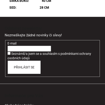
ŠÍŘKA BOKU: 40 CM
SED: 28 CM
Z
á
Odebírat newsletter
p
Nezmeškejte žádné novinky či slevy!
a
t
E-mail
í
Seznámil/a jsem se a souhlasím
s
podmínkami ochrany
osobních údajů
PŘIHLÁSIT SE
Informace pro Vás