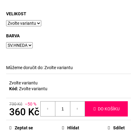
č
u
j
VELIKOST
e
m
e
BARVA
Můžeme doručit do:
Zvolte variantu
Zvolte variantu
Kód:
Zvolte variantu
730 Kč
–50 %
360 Kč
DO KOŠÍKU
Měrná
cena:
Zeptat se
Hlídat
Sdílet