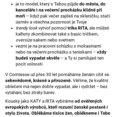
je to model, který s Tebou půjde
do města, do
kanceláře i na večerní procházku klidně při
moři
– když pak večer zajdeš na skleničku, stačí
úsměv a všechna pozornost je Tvoje
trendy look
vytvoř pomocí
trika RITA
, ale můžeš
kalhoty zkombinovat také s basic tričkem,
oversize
sakem nebo svetrem
vezmi je na pracovní schůzku s mokasínami
nebo na večerní procházku s teniskami –
vždy
budeš vypadat skvěle
– a Ty si zamiluješ ten
pocit volnosti
V Comtesse už přes 30 let pomáháme ženám cítit se
sebevědomě, krásně a přirozeně.
Věříme, že kvalitní
oblečení má nejen dobře vypadat, ale i vydržet – bez
vytahání, bez ztráty barev.
Kousky jako KATY a RITA vybíráme
od ověřených
evropských výrobců, kteří rozumí ženské postavě i
stylu života. Oblékáme tisíce žen, oblékneme i Tebe