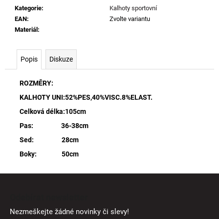
Kategorie
:
Kalhoty sportovní
EAN
:
Zvolte variantu
Materiál
:
Popis
Diskuze
ROZMĚRY:
KALHOTY UNI:52%PES,40%VISC.8%ELAST.
Celková délka:105cm
Pas: 36-38cm
Sed: 28cm
Boky: 50cm
Z
á
Odebírat newsletter
p
Nezmeškejte žádné novinky či slevy!
a