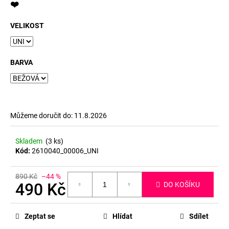
❤️
VELIKOST
BARVA
Můžeme doručit do:
11.8.2026
Skladem
(3 ks)
Kód:
2610040_00006_UNI
890 Kč
–44 %
490 Kč
DO KOŠÍKU
Měrná
cena:
Zeptat se
Hlídat
Sdílet