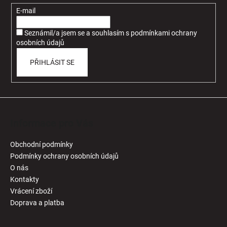
t
E-mail
í
Seznámil/a jsem se a souhlasím
s
podmínkami ochrany
osobních údajů
PŘIHLÁSIT SE
Informace pro Vás
Obchodní podmínky
Podmínky ochrany osobních údajů
O nás
Kontakty
Vrácení zboží
Doprava a platba