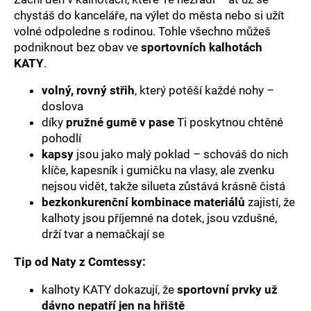
č
chystáš do kanceláře, na výlet do města nebo si užít
u
volné odpoledne s rodinou. Tohle všechno můžeš
j
e
podniknout bez obav ve
sportovních kalhotách
m
KATY
.
e
volný, rovný střih
, který potěší každé nohy –
doslova
díky
pružné gumě v pase
Ti poskytnou chtěné
pohodlí
kapsy
jsou jako malý poklad – schováš do nich
klíče, kapesník i gumičku na vlasy, ale zvenku
nejsou vidět, takže silueta zůstává krásně čistá
bezkonkurenční kombinace materiálů
zajistí, že
kalhoty jsou příjemné na dotek, jsou vzdušné,
drží tvar a nemačkají se
Tip od Naty z Comtessy:
kalhoty KATY dokazují, že
sportovní prvky už
dávno nepatří jen na hřiště