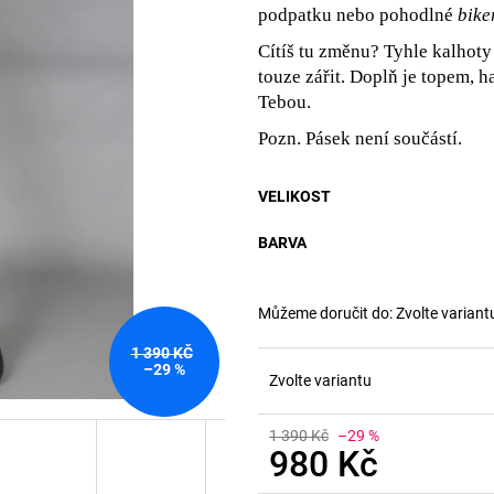
podpatku
nebo pohodlné
bike
Cítíš tu změnu? Tyhle kalhot
touze zářit. Doplň je topem, h
Tebou.
Pozn. Pásek není součástí.
VELIKOST
BARVA
Můžeme doručit do:
Zvolte variant
1 390 KČ
–29 %
Zvolte variantu
1 390 Kč
–29 %
980 Kč
Měrná