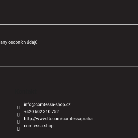
any osobních údajů
Kontakt
info
@
comtessa-shop.cz
+420 602 310 752
http://www.fb.com/comtessapraha
comtessa.shop