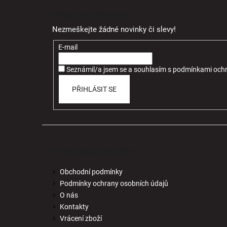
á
Odebírat newsletter
p
Nezmeškejte žádné novinky či slevy!
a
t
E-mail
í
Seznámil/a jsem se a souhlasím
s
podmínkami ochr
PŘIHLÁSIT SE
Informace pro Vás
Obchodní podmínky
Podmínky ochrany osobních údajů
O nás
Kontakty
Vrácení zboží