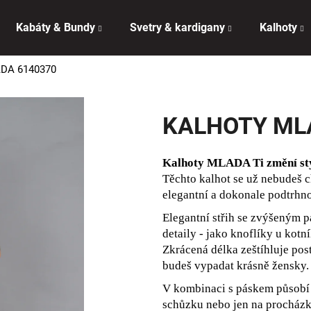
Kabáty & Bundy
Svetry & kardigany
Kalhoty
DA 6140370
Co potřebujete najít?
KALHOTY ML
HLEDAT
Kalhoty MLADA Ti změní styl
Těchto kalhot se už nebudeš c
Doporučujeme
elegantní a dokonale podtrhn
Elegantní střih se zvýšeným 
detaily - jako knoflíky u kotn
Zkrácená délka zeštíhluje post
budeš vypadat krásně žensky.
V kombinaci s páskem působí k
schůzku nebo jen na procházku