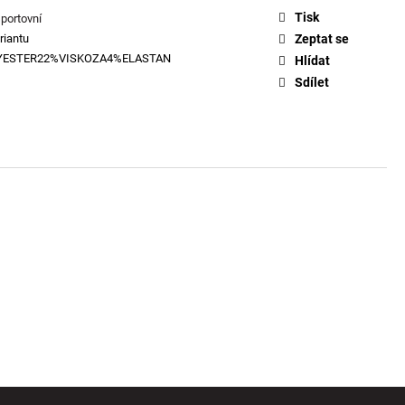
Tisk
sportovní
riantu
Zeptat se
YESTER22%VISKOZA4%ELASTAN
Hlídat
Sdílet