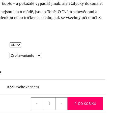
r boots
– a pokaždé vypadáš jinak, ale vždycky dokonale.
y nejsou jen o módě, jsou o Tobě. O Tvém sebevědomí a
alenkou nebo tričkem a sleduj, jak se všechny oči otočí za
u
Kód:
Zvolte variantu
DO KOŠÍKU