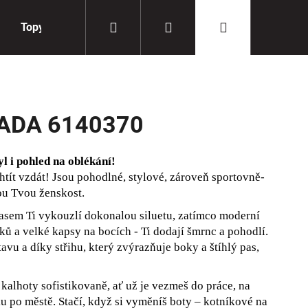
Hledat
Přihlášení
Nákupní
Topy
Doplňky
košík
ADA 6140370
 i pohled na oblékání!
htít vzdát! Jsou pohodlné, stylové, zároveň sportovně-
ou Tvou ženskost.
pasem Ti vykouzlí dokonalou siluetu, zatímco moderní
íků a velké kapsy na bocích - Ti dodají šmrnc a pohodlí.
avu a díky střihu, který zvýrazňuje boky a štíhlý pas,
alhoty sofistikovaně, ať už je vezmeš do práce, na
 po městě. Stačí, když si vyměníš boty – kotníkové na