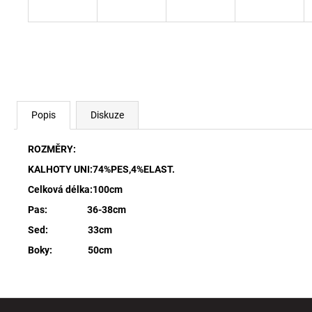
Popis
Diskuze
ROZMĚRY:
KALHOTY UNI:74%PES,4%ELAST.
Celková délka:100cm
Pas: 36-38cm
Sed: 33cm
Boky: 50cm
Z