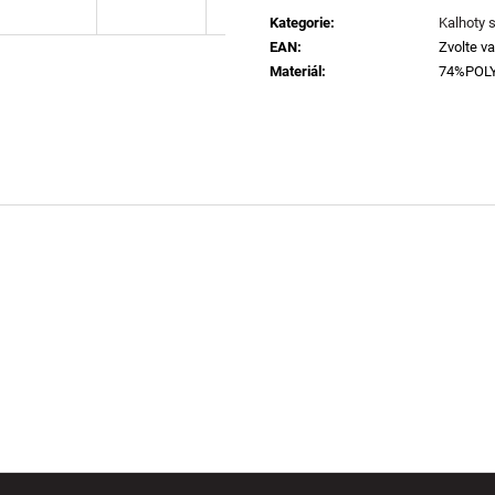
cena:
Kategorie
:
Kalhoty 
EAN
:
Zvolte va
Materiál
:
74%POL