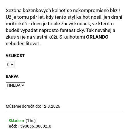
č
u
Sezóna koženkových kalhot se nekompromisně blíží!
j
Už je tomu pár let, kdy tento styl kalhot nosili jen drsní
e
motorkáři - dnes je to ale žhavý kousek, ve kterém
m
budeš vypadat naprosto fantasticky. Tak neváhej a
e
zkus si je na vlastní kůži. S kalhotami
ORLANDO
nebudeš litovat.
VELIKOST
BARVA
Můžeme doručit do:
12.8.2026
Skladem
(1 ks)
Kód:
1590066_00002_0