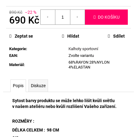
890 Kč
–22 %
690 Kč
DO KOŠÍKU
Měrná
cena:
Zeptat se
Hlídat
Sdílet
Kategorie
:
Kalhoty sportovní
EAN
:
Zvolte variantu
68%RAYON 28%NYLON
Materiál
:
4%ELASTAN
Popis
Diskuze
Sytost barvy produktu se může lehko lišit kvůli světlu
v našem ateliéru nebo kvůli rozlišení Vašeho zařízení.
ROZMĚRY :
DÉLKA CELKEM : 98 CM