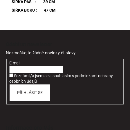
ŠÍŘKA PAS : 39 CM
ŠÍŘKA BOKU : 47 CM
Z
á
Odebírat newsletter
p
Nezmeškejte žádné novinky či slevy!
a
t
E-mail
í
Seznámil/a jsem se a souhlasím
s
podmínkami ochrany
osobních údajů
PŘIHLÁSIT SE
Informace pro Vás