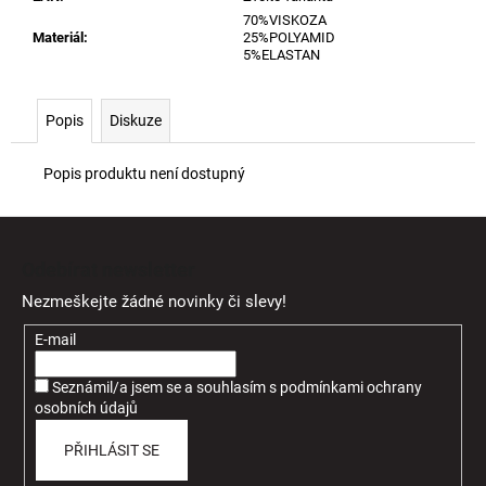
70%VISKOZA
Materiál
:
25%POLYAMID
5%ELASTAN
Popis
Diskuze
Popis produktu není dostupný
Z
á
Odebírat newsletter
p
Nezmeškejte žádné novinky či slevy!
a
t
E-mail
í
Seznámil/a jsem se a souhlasím
s
podmínkami ochrany
osobních údajů
PŘIHLÁSIT SE