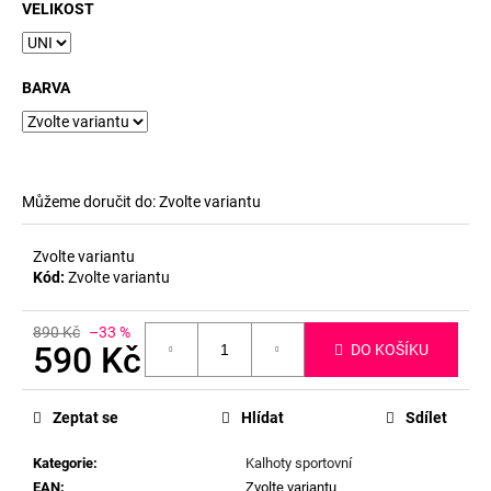
č
VELIKOST
u
j
e
BARVA
m
e
Můžeme doručit do:
Zvolte variantu
Zvolte variantu
Kód:
Zvolte variantu
890 Kč
–33 %
590 Kč
DO KOŠÍKU
Měrná
cena:
Zeptat se
Hlídat
Sdílet
Kategorie
:
Kalhoty sportovní
EAN
:
Zvolte variantu