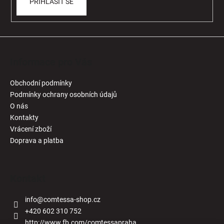
PŘIHLÁSIT SE
Informace pro Vás
Obchodní podmínky
Podmínky ochrany osobních údajů
O nás
Kontakty
Vrácení zboží
Doprava a platba
Kontakt
info
@
comtessa-shop.cz
+420 602 310 752
http://www.fb.com/comtessapraha