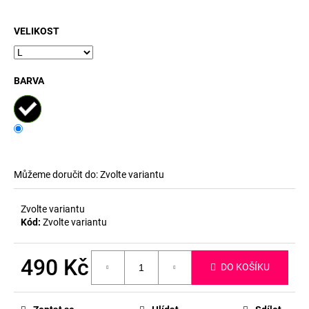
č
u
j
VELIKOST
e
m
e
BARVA
Můžeme doručit do:
Zvolte variantu
Zvolte variantu
Kód:
Zvolte variantu
490 Kč
DO KOŠÍKU
Měrná
cena: