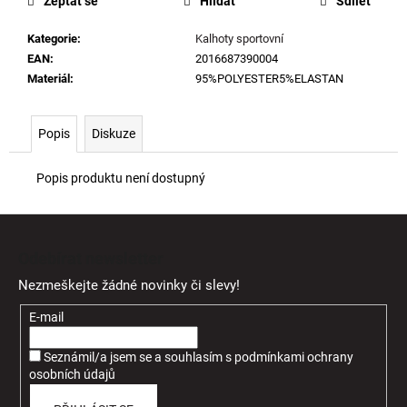
Zeptat se
Hlídat
Sdílet
Kategorie
:
Kalhoty sportovní
EAN
:
2016687390004
Materiál
:
95%POLYESTER5%ELASTAN
Popis
Diskuze
Popis produktu není dostupný
Z
á
Odebírat newsletter
p
Nezmeškejte žádné novinky či slevy!
a
t
E-mail
í
Seznámil/a jsem se a souhlasím
s
podmínkami ochrany
osobních údajů