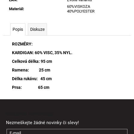
60%VISKOZA
Materiál
:
40%POLYESTER
Popis
Diskuze
ROZMĚRY:
KARDIGAN: 60% VISC, 35% NYL.
Celková délka: 95 cm
Ramena: 25 cm
Délka rukávu: 45 cm
Prsa: 65 cm
Z
á
Odebírat newsletter
p
Nezmeškejte žádné novinky či slevy!
a
t
E-mail