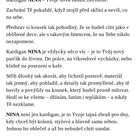
č
u
Zachrání Tě pokaždé, když stojíš před skříní a nevíš, co
j
na sebe.
e
Představ si kousek tak pohodlný, že se budeš cítit jako v
m
e
oblíbené dece, ale s takovým šmrncem, že na Tebe nikdo
nezapomene.
Kardigan
NINA
je vždycky něco víc – je to Tvůj nový
parťák do života. Do práce, na víkendové vycházky, nebo
klidně na posezení u kafe.
Střih dlouhý tak akorát, aby lichotil postavě, materiál
tak
jemný, aby pohladil, a
detaily tak promyšlené, aby tě
bavily a povýšily na kousek, který budeš prostě milovat.
Hodí se ke všemu – džínám, šatům i teplákům – a nikdy
Tě nezklame.
NINA
není jen kardigan, je to Tvoje tajná zbraň pro dny,
kdy chceš být krásná, stylová a hlavně sama sebou.
Jednou ho oblečeš a už ho nebudeš chtít sundat.