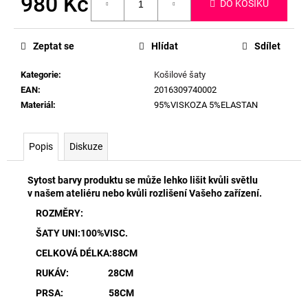
980 Kč
DO KOŠÍKU
Měrná
cena:
Zeptat se
Hlídat
Sdílet
Kategorie
:
Košilové šaty
EAN
:
2016309740002
Materiál
:
95%VISKOZA 5%ELASTAN
Popis
Diskuze
Sytost barvy produktu se může lehko lišit kvůli světlu
v našem ateliéru nebo kvůli rozlišení Vašeho zařízení.
ROZMĚRY:
ŠATY UNI:100%VISC.
CELKOVÁ DÉLKA:88CM
RUKÁV: 28CM
PRSA: 58CM