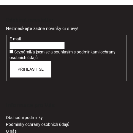
Z
á
Odebírat newsletter
p
Nezmeškejte žádné novinky či slevy!
a
t
E-mail
í
Seznámil/a jsem se a souhlasím
s
podmínkami ochrany
osobních údajů
PŘIHLÁSIT SE
Informace pro Vás
Obchodní podmínky
Podmínky ochrany osobních údajů
O nás