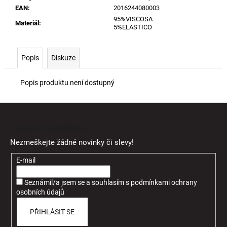
EAN
:
2016244080003
95%VISCOSA
Materiál
:
5%ELASTICO
Popis
Diskuze
Popis produktu není dostupný
Z
á
Odebírat newsletter
p
Nezmeškejte žádné novinky či slevy!
a
t
E-mail
í
Seznámil/a jsem se a souhlasím
s
podmínkami ochrany
osobních údajů
PŘIHLÁSIT SE