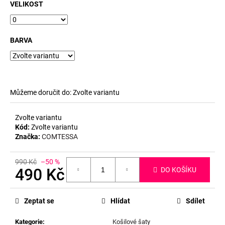
č
VELIKOST
u
j
e
BARVA
m
e
Můžeme doručit do:
Zvolte variantu
Zvolte variantu
Kód:
Zvolte variantu
Značka:
COMTESSA
990 Kč
–50 %
490 Kč
DO KOŠÍKU
Měrná
cena:
Zeptat se
Hlídat
Sdílet
Kategorie
:
Košilové šaty