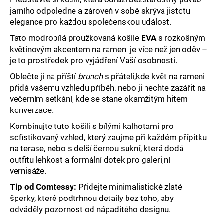
č
jarního odpoledne a zároveň v sobě skrývá jistotu
u
elegance pro každou společenskou událost.
j
e
Tato modrobílá proužkovaná košile
EVA
s rozkošným
m
květinovým akcentem na rameni je více než jen oděv –
e
je to prostředek pro vyjádření Vaší osobnosti.
Oblečte ji na příští
brunch
s přáteli,
kde květ na rameni
přidá vašemu vzhledu příběh
, nebo ji nechte zazářit na
večerním setkání, kde se stane okamžitým hitem
konverzace.
Kombinujte tuto košili s bílými kalhotami pro
sofistikovaný vzhled, který zaujme při každém přípitku
na terase, nebo s delší černou sukní, která dodá
outfitu lehkost a formální dotek pro galerijní
vernisáže.
Tip od Comtessy:
Přidejte minimalistické zlaté
šperky, které podtrhnou detaily bez toho, aby
odváděly pozornost od nápaditého designu.