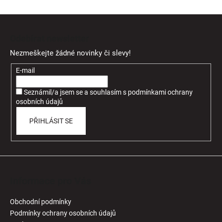
Z
á
Odebírat newsletter
p
Nezmeškejte žádné novinky či slevy!
a
t
E-mail
í
Seznámil/a jsem se a souhlasím
s
podmínkami ochrany
osobních údajů
PŘIHLÁSIT SE
Informace pro Vás
Obchodní podmínky
Podmínky ochrany osobních údajů