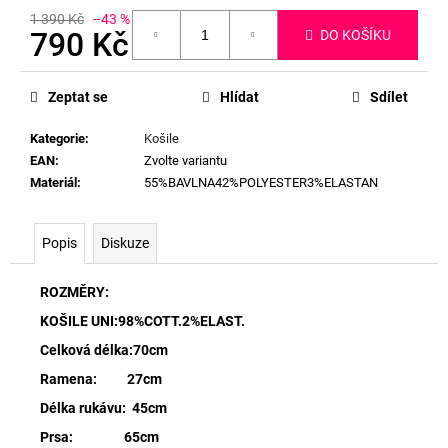
1 390 Kč
–43 %
790 Kč
DO KOŠÍKU
Měrná
cena:
Zeptat se
Hlídat
Sdílet
Kategorie
:
Košile
EAN
:
Zvolte variantu
Materiál
:
55%BAVLNA42%POLYESTER3%ELASTAN
Popis
Diskuze
ROZMĚRY:
KOŠILE UNI:98%COTT.2%ELAST.
Celková délka:70cm
Ramena: 27cm
Délka rukávu: 45cm
Prsa: 65cm