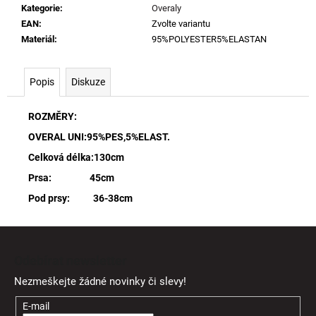
Kategorie
:
Overaly
EAN
:
Zvolte variantu
Materiál
:
95%POLYESTER5%ELASTAN
Popis
Diskuze
ROZMĚRY:
OVERAL UNI:95%PES,5%ELAST.
Celková délka:130cm
Prsa: 45cm
Pod prsy: 36-38cm
Z
á
Odebírat newsletter
p
Nezmeškejte žádné novinky či slevy!
a
t
E-mail