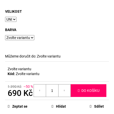
č
u
j
VELIKOST
e
m
e
BARVA
Můžeme doručit do:
Zvolte variantu
Zvolte variantu
Kód:
Zvolte variantu
1 390 Kč
–50 %
690 Kč
DO KOŠÍKU
Měrná
cena:
Zeptat se
Hlídat
Sdílet