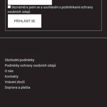
í
Seznámil/a jsem se a souhlasím
s
podmínkami ochrany
osobních údajů
PŘIHLÁSIT SE
Informace pro Vás
Obchodní podmínky
Podmínky ochrany osobních údajů
O nás
Kontakty
Vrácení zboží
Doprava a platba
Kontakt