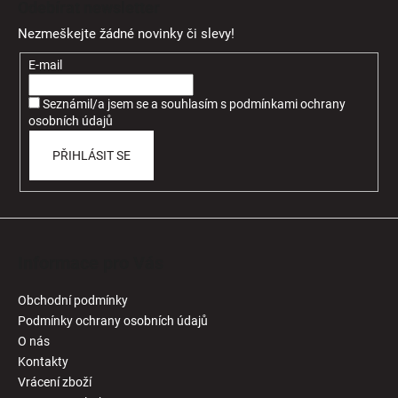
Odebírat newsletter
p
Nezmeškejte žádné novinky či slevy!
a
t
E-mail
í
Seznámil/a jsem se a souhlasím
s
podmínkami ochrany
osobních údajů
PŘIHLÁSIT SE
Informace pro Vás
Obchodní podmínky
Podmínky ochrany osobních údajů
O nás
Kontakty
Vrácení zboží