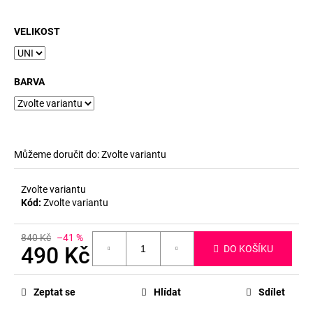
č
u
j
VELIKOST
e
m
e
BARVA
Můžeme doručit do:
Zvolte variantu
Zvolte variantu
Kód:
Zvolte variantu
840 Kč
–41 %
490 Kč
DO KOŠÍKU
Měrná
cena:
Zeptat se
Hlídat
Sdílet