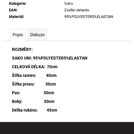
Kategorie
:
Sako
EAN
:
Zvolte variantu
Materiál
:
95%POLYESTER5%ELASTAN
Popis
Diskuze
ROZMĚRY:
SAKO UNI: 95%POLYESTER5%ELASTAN
CELKOVÁ DÉLKA: 70cm
Šířka ramen: 40cm
Šířka prsou: 50cm
Pas: 50cm
Boky: 50cm
Délka rukávu: 45cm
Z
á