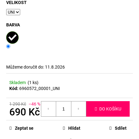
č
VELIKOST
u
j
e
BARVA
m
e
Můžeme doručit do:
11.8.2026
Skladem
(1 ks)
Kód:
6960572_00001_UNI
1 290 Kč
–46 %
690 Kč
DO KOŠÍKU
Měrná
cena:
Zeptat se
Hlídat
Sdílet