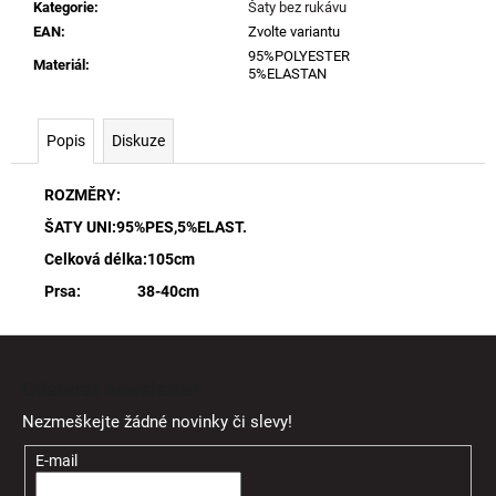
Kategorie
:
Šaty bez rukávu
EAN
:
Zvolte variantu
95%POLYESTER
Materiál
:
5%ELASTAN
Popis
Diskuze
ROZMĚRY:
ŠATY UNI:95%PES,5%ELAST.
Celková délka:105cm
Prsa: 38-40cm
Z
á
Odebírat newsletter
p
Nezmeškejte žádné novinky či slevy!
a
t
E-mail
í