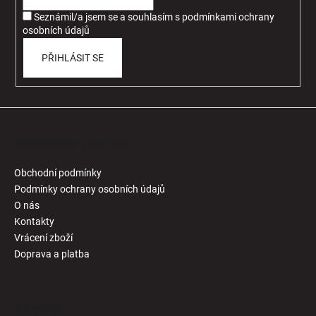
í
Seznámil/a jsem se a souhlasím
s
podmínkami ochrany
osobních údajů
PŘIHLÁSIT SE
Informace pro Vás
Obchodní podmínky
Podmínky ochrany osobních údajů
O nás
Kontakty
Vrácení zboží
Doprava a platba
Kontakt