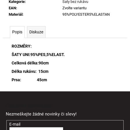
Kategorie
:
Šaty bez rukávu
EAN
:
Zvolte variantu
Materiál
:
95%POLYESTER5%ELASTAN
Popis
Diskuze
ROZMĚRY:
ŠATY UNI:95%PES,5%ELAST.
Celková délka:90cm
Délka rukávu: 15cm
Prsa: 45cm
Z
á
Odebírat newsletter
p
Nezmeškejte žádné novinky či slevy!
a
t
E-mail