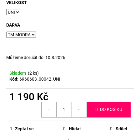
č
VELIKOST
u
j
e
BARVA
m
e
Můžeme doručit do:
10.8.2026
Skladem
(2 ks)
Kód:
6960603_00042_UNI
1 190 Kč
Měrná
DO KOŠÍKU
cena:
Zeptat se
Hlídat
Sdílet