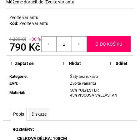
Můžeme doručit do:
Zvolte variantu
Zvolte variantu
Kód:
Zvolte variantu
1 290 Kč
–38 %
790 Kč
DO KOŠÍKU
Měrná
cena:
Zeptat se
Hlídat
Sdílet
Kategorie
:
Šaty bez rukávu
EAN
:
Zvolte variantu
50%POLYESTER
Materiál
:
45%VISCOSA 5%ELASTAN
Popis
Diskuze
ROZMĚRY:
CELKOVÁ DÉLKA: 108CM