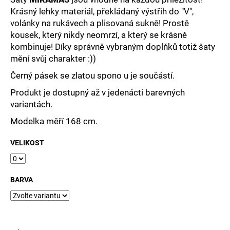
č
Krásný lehky materiál, překládaný výstřih do "V",
u
volánky na rukávech a plisovaná sukně! Prostě
j
e
kousek, který nikdy neomrzí, a který se krásně
m
kombinuje! Díky správně vybraným doplňků totiž šaty
e
mění svůj charakter :))
Černý pásek se zlatou spono u je součástí.
Produkt je dostupný až v jedenácti barevných
variantách.
Modelka měří 168 cm.
VELIKOST
BARVA