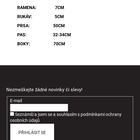
RAMENA: 7CM
RUKÁV: 5CM
PRSA: 50CM
PAS: 32-34CM
BOKY: 70CM
Z
á
Odebírat newsletter
p
Nezmeškejte žádné novinky či slevy!
a
t
E-mail
í
Seznámil/a jsem se a souhlasím
s
podmínkami ochrany
osobních údajů
PŘIHLÁSIT SE